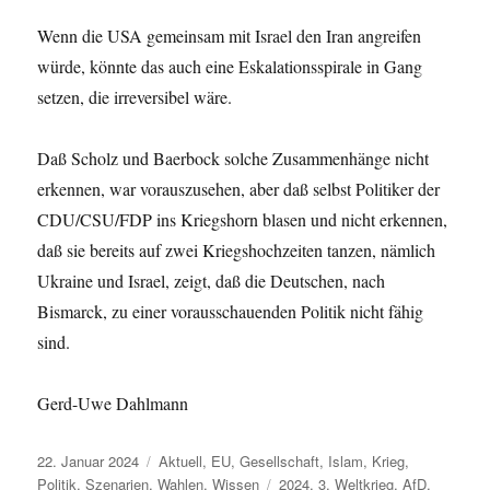
Wenn die USA gemeinsam mit Israel den Iran angreifen
würde, könnte das auch eine Eskalationsspirale in Gang
setzen, die irreversibel wäre.
Daß Scholz und Baerbock solche Zusammenhänge nicht
erkennen, war vorauszusehen, aber daß selbst Politiker der
CDU/CSU/FDP ins Kriegshorn blasen und nicht erkennen,
daß sie bereits auf zwei Kriegshochzeiten tanzen, nämlich
Ukraine und Israel, zeigt, daß die Deutschen, nach
Bismarck, zu einer vorausschauenden Politik nicht fähig
sind.
Gerd-Uwe Dahlmann
Veröffentlicht
Kategorien
22. Januar 2024
Aktuell
,
EU
,
Gesellschaft
,
Islam
,
Krieg
,
am
Schlagwörter
Politik
,
Szenarien
,
Wahlen
,
Wissen
2024
,
3. Weltkrieg
,
AfD
,