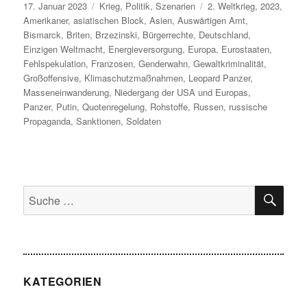
Veröffentlicht
Kategorien
Schlagwörter
17. Januar 2023
Krieg
,
Politik
,
Szenarien
2. Weltkrieg
,
2023
,
am
Amerikaner
,
asiatischen Block
,
Asien
,
Auswärtigen Amt
,
Bismarck
,
Briten
,
Brzezinski
,
Bürgerrechte
,
Deutschland
,
Einzigen Weltmacht
,
Energieversorgung
,
Europa
,
Eurostaaten
,
Fehlspekulation
,
Franzosen
,
Genderwahn
,
Gewaltkriminalität
,
Großoffensive
,
Klimaschutzmaßnahmen
,
Leopard Panzer
,
Masseneinwanderung
,
Niedergang der USA und Europas
,
Panzer
,
Putin
,
Quotenregelung
,
Rohstoffe
,
Russen
,
russische
Propaganda
,
Sanktionen
,
Soldaten
SU
Suche
nach:
KATEGORIEN