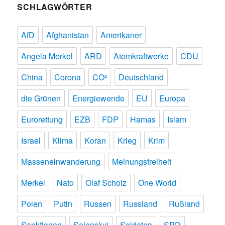
SCHLAGWÖRTER
AfD
Afghanistan
Amerikaner
Angela Merkel
ARD
Atomkraftwerke
CDU
China
Corona
CO²
Deutschland
die Grünen
Energiewende
EU
Europa
Eurorettung
EZB
FDP
Hamas
Islam
Israel
Klima
Koran
Krieg
Krim
Masseneinwanderung
Meinungsfreiheit
Merkel
Nato
Olaf Scholz
One World
Polen
Putin
Russen
Russland
Rußland
Sanktionen
Selenskyj
Soldaten
SPD