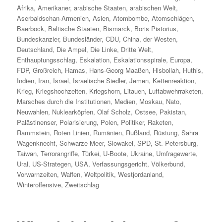
Afrika
,
Amerikaner
,
arabische Staaten
,
arabischen Welt
,
Aserbaidschan-Armenien
,
Asien
,
Atombombe
,
Atomschlägen
,
Baerbock
,
Baltische Staaten
,
Bismarck
,
Boris Pistorius
,
Bundeskanzler
,
Bundesländer
,
CDU
,
China
,
der Westen
,
Deutschland
,
Die Ampel
,
Die Linke
,
Dritte Welt
,
Enthauptungsschlag
,
Eskalation
,
Eskalationsspirale
,
Europa
,
FDP
,
Großreich
,
Hamas
,
Hans-Georg Maaßen
,
Hisbollah
,
Huthis
,
Indien
,
Iran
,
Israel
,
Israelische Siedler
,
Jemen
,
Kettenreaktion
,
Krieg
,
Kriegshochzeiten
,
Kriegshorn
,
Litauen
,
Luftabwehrraketen
,
Marsches durch die Institutionen
,
Medien
,
Moskau
,
Nato
,
Neuwahlen
,
Nuklearköpfen
,
Olaf Scholz
,
Ostsee
,
Pakistan
,
Palästinenser
,
Polarisierung
,
Polen
,
Politiker
,
Raketen
,
Rammstein
,
Roten Linien
,
Rumänien
,
Rußland
,
Rüstung
,
Sahra
Wagenknecht
,
Schwarze Meer
,
Slowakei
,
SPD
,
St. Petersburg
,
Taiwan
,
Terrorangriffe
,
Türkei
,
U-Boote
,
Ukraine
,
Umfragewerte
,
Ural
,
US-Strategen
,
USA
,
Verfassungsgericht
,
Völkerbund
,
Vorwarnzeiten
,
Waffen
,
Weltpolitik
,
Westjordanland
,
Winteroffensive
,
Zweitschlag