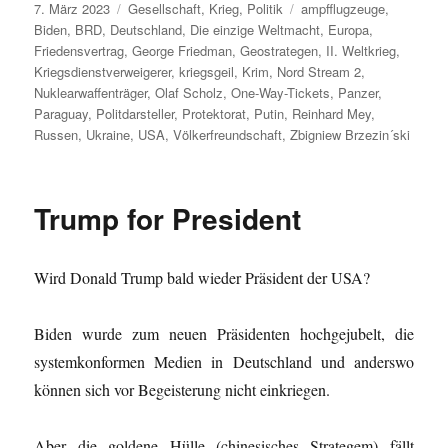
Veröffentlicht
Kategorien
Schlagwörter
7. März 2023
Gesellschaft
,
Krieg
,
Politik
ampfflugzeuge
,
am
Biden
,
BRD
,
Deutschland
,
Die einzige Weltmacht
,
Europa
,
Friedensvertrag
,
George Friedman
,
Geostrategen
,
II. Weltkrieg
,
Kriegsdienstverweigerer
,
kriegsgeil
,
Krim
,
Nord Stream 2
,
Nuklearwaffenträger
,
Olaf Scholz
,
One-Way-Tickets
,
Panzer
,
Paraguay
,
Politdarsteller
,
Protektorat
,
Putin
,
Reinhard Mey
,
Russen
,
Ukraine
,
USA
,
Völkerfreundschaft
,
Zbigniew Brzezin´ski
Trump for President
Wird Donald Trump bald wieder Präsident der USA?
Biden wurde zum neuen Präsidenten hochgejubelt, die
systemkonformen Medien in Deutschland und anderswo
können sich vor Begeisterung nicht einkriegen.
Aber die goldene Hülle (chinesisches Strategem) fällt