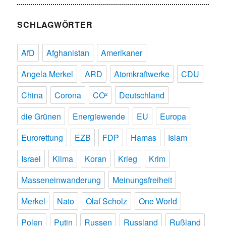
SCHLAGWÖRTER
AfD
Afghanistan
Amerikaner
Angela Merkel
ARD
Atomkraftwerke
CDU
China
Corona
CO²
Deutschland
die Grünen
Energiewende
EU
Europa
Eurorettung
EZB
FDP
Hamas
Islam
Israel
Klima
Koran
Krieg
Krim
Masseneinwanderung
Meinungsfreiheit
Merkel
Nato
Olaf Scholz
One World
Polen
Putin
Russen
Russland
Rußland