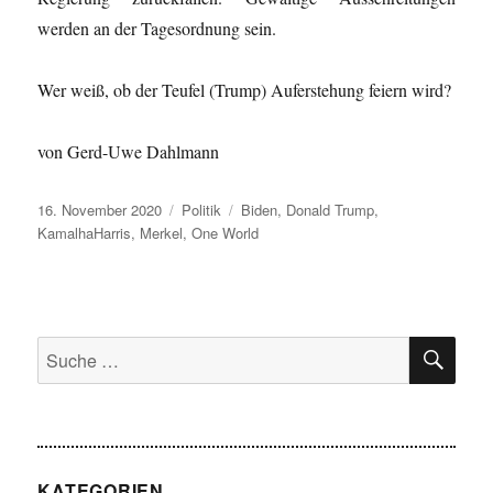
werden an der Tagesordnung sein.
Wer weiß, ob der Teufel (Trump) Auferstehung feiern wird?
von Gerd-Uwe Dahlmann
Veröffentlicht
Kategorien
Schlagwörter
16. November 2020
Politik
Biden
,
Donald Trump
,
am
KamalhaHarris
,
Merkel
,
One World
SU
Suche
nach:
KATEGORIEN