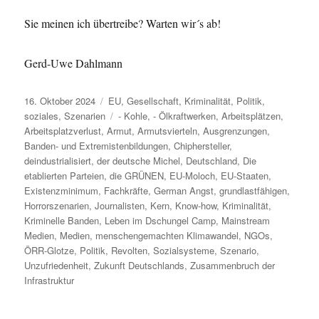
Sie meinen ich übertreibe? Warten wir´s ab!
Gerd-Uwe Dahlmann
Veröffentlicht
Kategorien
16. Oktober 2024
EU
,
Gesellschaft
,
Kriminalität
,
Politik
,
am
Schlagwörter
soziales
,
Szenarien
- Kohle
,
- Ölkraftwerken
,
Arbeitsplätzen
,
Arbeitsplatzverlust
,
Armut
,
Armutsvierteln
,
Ausgrenzungen
,
Banden- und Extremistenbildungen
,
Chiphersteller
,
deindustrialisiert
,
der deutsche Michel
,
Deutschland
,
Die
etablierten Parteien
,
die GRÜNEN
,
EU-Moloch
,
EU-Staaten
,
Existenzminimum
,
Fachkräfte
,
German Angst
,
grundlastfähigen
,
Horrorszenarien
,
Journalisten
,
Kern
,
Know-how
,
Kriminalität
,
Kriminelle Banden
,
Leben im Dschungel Camp
,
Mainstream
Medien
,
Medien
,
menschengemachten Klimawandel
,
NGOs
,
ÖRR-Glotze
,
Politik
,
Revolten
,
Sozialsysteme
,
Szenario
,
Unzufriedenheit
,
Zukunft Deutschlands
,
Zusammenbruch der
Infrastruktur