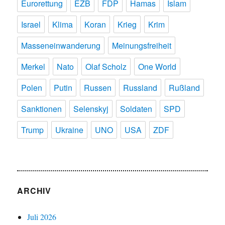
Eurorettung
EZB
FDP
Hamas
Islam
Israel
Klima
Koran
Krieg
Krim
Masseneinwanderung
Meinungsfreiheit
Merkel
Nato
Olaf Scholz
One World
Polen
Putin
Russen
Russland
Rußland
Sanktionen
Selenskyj
Soldaten
SPD
Trump
Ukraine
UNO
USA
ZDF
ARCHIV
Juli 2026