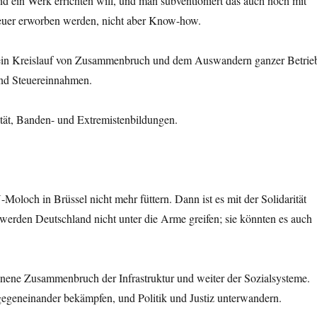
and ein Werk errichten will, und man subventioniert das auch noch mit
 teuer erworben werden, nicht aber Know-how.
nt ein Kreislauf von Zusammenbruch und dem Auswandern ganzer Betrie
und Steuereinnahmen.
ität, Banden- und Extremistenbildungen.
oloch in Brüssel nicht mehr füttern. Dann ist es mit der Solidarität
werden Deutschland nicht unter die Arme greifen; sie könnten es auch
nene Zusammenbruch der Infrastruktur und weiter der Sozialsysteme.
egeneinander bekämpfen, und Politik und Justiz unterwandern.