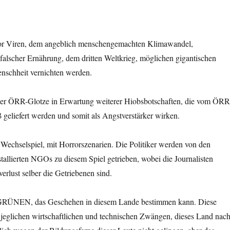
 vor Viren, dem angeblich menschengemachten Klimawandel,
 falscher Ernährung, dem dritten Weltkrieg, möglichen gigantischen
nschheit vernichten werden.
or der ÖRR-Glotze in Erwartung weiterer Hiobsbotschaften, die vom ÖR
geliefert werden und somit als Angstverstärker wirken.
 Wechselspiel, mit Horrorszenarien. Die Politiker werden von den
llierten NGOs zu diesem Spiel getrieben, wobei die Journalisten
rlust selber die Getriebenen sind.
e GRÜNEN, das Geschehen in diesem Lande bestimmen kann. Diese
eglichen wirtschaftlichen und technischen Zwängen, dieses Land nac