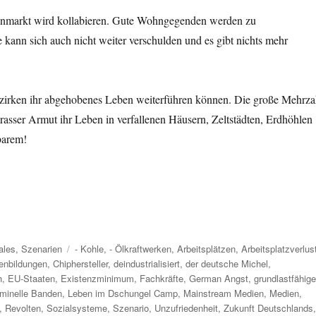
ienmarkt wird kollabieren. Gute Wohngegenden werden zu
ie kann sich auch nicht weiter verschulden und es gibt nichts mehr
rken ihr abgehobenes Leben weiterführen können. Die große Mehrza
asser Armut ihr Leben in verfallenen Häusern, Zeltstädten, Erdhöhlen
barem!
Schlagwörter
ales
,
Szenarien
- Kohle
,
- Ölkraftwerken
,
Arbeitsplätzen
,
Arbeitsplatzverlus
enbildungen
,
Chiphersteller
,
deindustrialisiert
,
der deutsche Michel
,
h
,
EU-Staaten
,
Existenzminimum
,
Fachkräfte
,
German Angst
,
grundlastfähig
iminelle Banden
,
Leben im Dschungel Camp
,
Mainstream Medien
,
Medien
,
,
Revolten
,
Sozialsysteme
,
Szenario
,
Unzufriedenheit
,
Zukunft Deutschlands