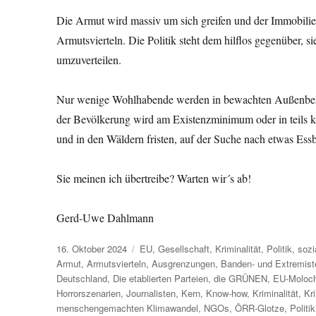
Die Armut wird massiv um sich greifen und der Immobil
Armutsvierteln. Die Politik steht dem hilflos gegenüber, s
umzuverteilen.
Nur wenige Wohlhabende werden in bewachten Außenbezi
der Bevölkerung wird am Existenzminimum oder in teils kr
und in den Wäldern fristen, auf der Suche nach etwas Ess
Sie meinen ich übertreibe? Warten wir´s ab!
Gerd-Uwe Dahlmann
Veröffentlicht
Kategorien
16. Oktober 2024
EU
,
Gesellschaft
,
Kriminalität
,
Politik
,
sozi
am
Armut
,
Armutsvierteln
,
Ausgrenzungen
,
Banden- und Extremist
Deutschland
,
Die etablierten Parteien
,
die GRÜNEN
,
EU-Moloc
Horrorszenarien
,
Journalisten
,
Kern
,
Know-how
,
Kriminalität
,
Kr
menschengemachten Klimawandel
,
NGOs
,
ÖRR-Glotze
,
Politik