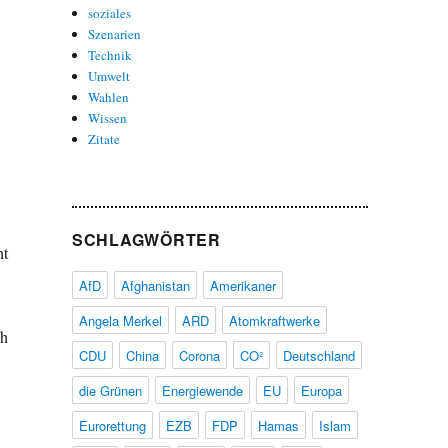
soziales
Szenarien
Technik
Umwelt
Wahlen
Wissen
Zitate
SCHLAGWÖRTER
ht
AfD
Afghanistan
Amerikaner
Angela Merkel
ARD
Atomkraftwerke
ch
CDU
China
Corona
CO²
Deutschland
die Grünen
Energiewende
EU
Europa
Eurorettung
EZB
FDP
Hamas
Islam