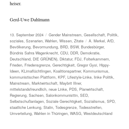
heiser.
Gerd-Uwe Dahlmann
Veröffentlicht
Kategorien
13. September 2024
Gender Mainstream
,
Gesellschaft
,
Politik
,
am
Schlagwörter
soziales
,
Szenarien
,
Wahlen
,
Wissen
,
Zitate
A. Merkel
,
AfD
,
Bevölkerung
,
Bevormundung
,
BRD
,
BSW
,
Bundesbürger
,
Bündnis Sahra Wagenknecht
,
CDU
,
DDR
,
Demokratie
,
Deutschland
,
DIE GRÜNEN)
,
Diktatur
,
FDJ
,
Folterkammern
,
Frieden
,
Friedensgrenze
,
Gerechtigkeit
,
Gregor Gysi
,
Hippy-
Ideen
,
KLimaflüchtlingen
,
Koalitionspartner
,
Kommunismus
,
kommunistischen Plattform
,
KPF
,
Lifestyle-Linke
,
linke Politik
,
Mainstream
,
Marktwirtschaft
,
Maybrit Illner
,
mittelstandsfreundlich
,
neue Linke
,
PDS
,
Planwirtschaft
,
Regierung
,
Sachsen
,
Salonkommunisttin
,
SED
,
Selbstschußanlagen
,
Soziale Gerechtigkeit
,
Sozialismus
,
SPD
,
staatliche Lenkung
,
Stalin
,
Todesgrenze
,
Todesstreifen
,
Umverteilung
,
Wahlen in Thüringen
,
WASG
,
Westdeutschland