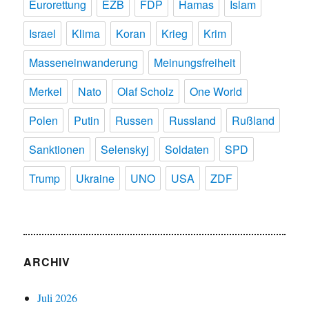
Eurorettung
EZB
FDP
Hamas
Islam
Israel
Klima
Koran
Krieg
Krim
Masseneinwanderung
Meinungsfreiheit
Merkel
Nato
Olaf Scholz
One World
Polen
Putin
Russen
Russland
Rußland
Sanktionen
Selenskyj
Soldaten
SPD
Trump
Ukraine
UNO
USA
ZDF
ARCHIV
Juli 2026