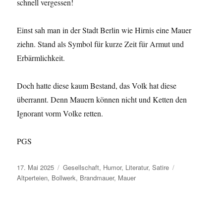
schnell vergessen!
Einst sah man in der Stadt Berlin wie Hirnis eine Mauer
ziehn. Stand als Symbol für kurze Zeit für Armut und
Erbärmlichkeit.
Doch hatte diese kaum Bestand, das Volk hat diese
überrannt. Denn Mauern können nicht und Ketten den
Ignorant vorm Volke retten.
PGS
Veröffentlicht
Kategorien
Schlagwörter
17. Mai 2025
Gesellschaft
,
Humor
,
Literatur
,
Satire
am
Altperteien
,
Bollwerk
,
Brandmauer
,
Mauer