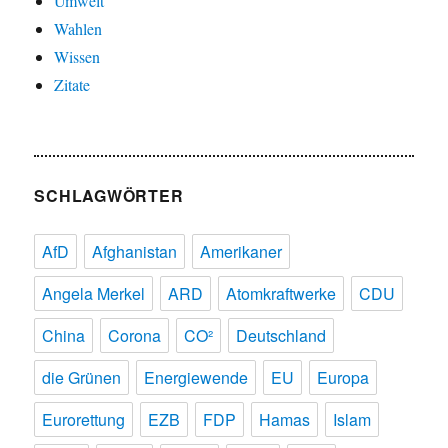
Umwelt
Wahlen
Wissen
Zitate
SCHLAGWÖRTER
AfD
Afghanistan
Amerikaner
Angela Merkel
ARD
Atomkraftwerke
CDU
China
Corona
CO²
Deutschland
die Grünen
Energiewende
EU
Europa
Eurorettung
EZB
FDP
Hamas
Islam