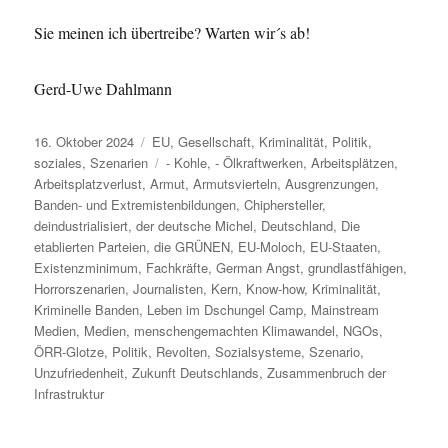
Sie meinen ich übertreibe? Warten wir´s ab!
Gerd-Uwe Dahlmann
Veröffentlicht
Kategorien
16. Oktober 2024
EU
,
Gesellschaft
,
Kriminalität
,
Politik
,
am
Schlagwörter
soziales
,
Szenarien
- Kohle
,
- Ölkraftwerken
,
Arbeitsplätzen
,
Arbeitsplatzverlust
,
Armut
,
Armutsvierteln
,
Ausgrenzungen
,
Banden- und Extremistenbildungen
,
Chiphersteller
,
deindustrialisiert
,
der deutsche Michel
,
Deutschland
,
Die
etablierten Parteien
,
die GRÜNEN
,
EU-Moloch
,
EU-Staaten
,
Existenzminimum
,
Fachkräfte
,
German Angst
,
grundlastfähigen
,
Horrorszenarien
,
Journalisten
,
Kern
,
Know-how
,
Kriminalität
,
Kriminelle Banden
,
Leben im Dschungel Camp
,
Mainstream
Medien
,
Medien
,
menschengemachten Klimawandel
,
NGOs
,
ÖRR-Glotze
,
Politik
,
Revolten
,
Sozialsysteme
,
Szenario
,
Unzufriedenheit
,
Zukunft Deutschlands
,
Zusammenbruch der
Infrastruktur