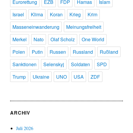
Eurorettung
EZB
FDP
Hamas
Islam
Israel
Klima
Koran
Krieg
Krim
Masseneinwanderung
Meinungsfreiheit
Merkel
Nato
Olaf Scholz
One World
Polen
Putin
Russen
Russland
Rußland
Sanktionen
Selenskyj
Soldaten
SPD
Trump
Ukraine
UNO
USA
ZDF
ARCHIV
Juli 2026