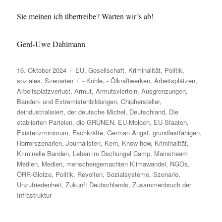
Sie meinen ich übertreibe? Warten wir´s ab!
Gerd-Uwe Dahlmann
Veröffentlicht
Kategorien
16. Oktober 2024
EU
,
Gesellschaft
,
Kriminalität
,
Politik
,
am
Schlagwörter
soziales
,
Szenarien
- Kohle
,
- Ölkraftwerken
,
Arbeitsplätzen
,
Arbeitsplatzverlust
,
Armut
,
Armutsvierteln
,
Ausgrenzungen
,
Banden- und Extremistenbildungen
,
Chiphersteller
,
deindustrialisiert
,
der deutsche Michel
,
Deutschland
,
Die
etablierten Parteien
,
die GRÜNEN
,
EU-Moloch
,
EU-Staaten
,
Existenzminimum
,
Fachkräfte
,
German Angst
,
grundlastfähigen
,
Horrorszenarien
,
Journalisten
,
Kern
,
Know-how
,
Kriminalität
,
Kriminelle Banden
,
Leben im Dschungel Camp
,
Mainstream
Medien
,
Medien
,
menschengemachten Klimawandel
,
NGOs
,
ÖRR-Glotze
,
Politik
,
Revolten
,
Sozialsysteme
,
Szenario
,
Unzufriedenheit
,
Zukunft Deutschlands
,
Zusammenbruch der
Infrastruktur