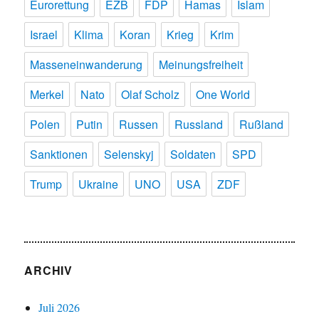
Eurorettung
EZB
FDP
Hamas
Islam
Israel
Klima
Koran
Krieg
Krim
Masseneinwanderung
Meinungsfreiheit
Merkel
Nato
Olaf Scholz
One World
Polen
Putin
Russen
Russland
Rußland
Sanktionen
Selenskyj
Soldaten
SPD
Trump
Ukraine
UNO
USA
ZDF
ARCHIV
Juli 2026