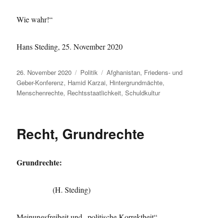
Wie wahr!“
Hans Steding, 25. November 2020
Veröffentlicht
Kategorien
Schlagwörter
26. November 2020
Politik
Afghanistan
,
Friedens- und
am
Geber-Konferenz
,
Hamid Karzai
,
Hintergrundmächte
,
Menschenrechte
,
Rechtsstaatlichkeit
,
Schuldkultur
Recht, Grundrechte
Grundrechte:
(H. Steding)
Meinungsfreiheit und „politische Korrektheit“