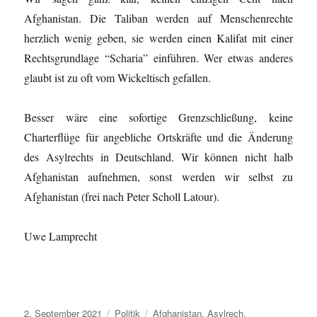
Afghanistan. Die Taliban werden auf Menschenrechte
herzlich wenig geben, sie werden einen Kalifat mit einer
Rechtsgrundlage “Scharia” einführen. Wer etwas anderes
glaubt ist zu oft vom Wickeltisch gefallen.
Besser wäre eine sofortige Grenzschließung, keine
Charterflüge für angebliche Ortskräfte und die Änderung
des Asylrechts in Deutschland. Wir können nicht halb
Afghanistan aufnehmen, sonst werden wir selbst zu
Afghanistan (frei nach Peter Scholl Latour).
Uwe Lamprecht
Veröffentlicht
Kategorien
Schlagwörter
2. September 2021
Politik
Afghanistan
,
Asylrech
,