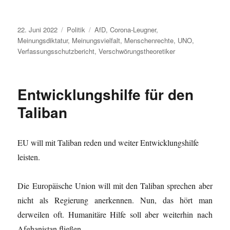
Veröffentlicht
Kategorien
Schlagwörter
22. Juni 2022
Politik
AfD
,
Corona-Leugner
,
am
Meinungsdiktatur
,
Meinungsvielfalt
,
Menschenrechte
,
UNO
,
Verfassungsschutzbericht
,
Verschwörungstheoretiker
Entwicklungshilfe für den
Taliban
EU will mit Taliban reden und weiter Entwicklungshilfe
leisten.
Die Europäische Union will mit den Taliban sprechen aber
nicht als Regierung anerkennen. Nun, das hört man
derweilen oft. Humanitäre Hilfe soll aber weiterhin nach
Afghanistan fließen.