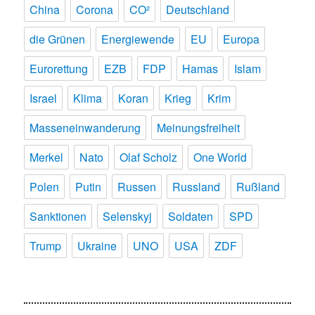
China
Corona
CO²
Deutschland
die Grünen
Energiewende
EU
Europa
Eurorettung
EZB
FDP
Hamas
Islam
Israel
Klima
Koran
Krieg
Krim
Masseneinwanderung
Meinungsfreiheit
Merkel
Nato
Olaf Scholz
One World
Polen
Putin
Russen
Russland
Rußland
Sanktionen
Selenskyj
Soldaten
SPD
Trump
Ukraine
UNO
USA
ZDF