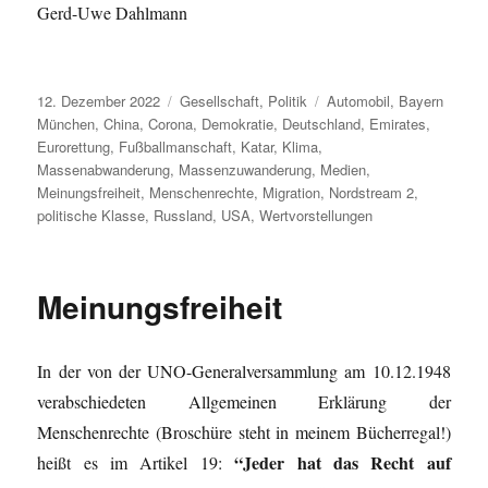
Gerd-Uwe Dahlmann
Veröffentlicht
Kategorien
Schlagwörter
12. Dezember 2022
Gesellschaft
,
Politik
Automobil
,
Bayern
am
München
,
China
,
Corona
,
Demokratie
,
Deutschland
,
Emirates
,
Eurorettung
,
Fußballmanschaft
,
Katar
,
Klima
,
Massenabwanderung
,
Massenzuwanderung
,
Medien
,
Meinungsfreiheit
,
Menschenrechte
,
Migration
,
Nordstream 2
,
politische Klasse
,
Russland
,
USA
,
Wertvorstellungen
Meinungsfreiheit
In der von der UNO-Generalversammlung am 10.12.1948
verabschiedeten Allgemeinen Erklärung der
Menschenrechte (Broschüre steht in meinem Bücherregal!)
“Jeder hat das Recht auf
heißt es im Artikel 19: