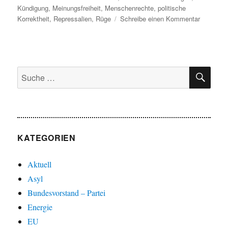
am
Kündigung
,
Meinungsfreiheit
,
Menschenrechte
,
politische
zu
Korrektheit
,
Repressalien
,
Rüge
Schreibe einen Kommentar
Recht,
Grundrec
SU
Suche
nach:
KATEGORIEN
Aktuell
Asyl
Bundesvorstand – Partei
Energie
EU