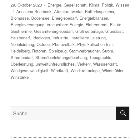
Veröffentlicht
Kategorien
29. Oktober 2023
Energie
,
Gesellschaft
,
Klima
,
Politik
,
Wissen
am
Schlagwörter
Annalena Bearbock
,
Atomkraftwerke
,
Batteriespeicher
,
Biomasse
,
Bodensee
,
Energiebedarf
,
Energiebilanzen
,
Energieversorgung
,
erneuerbare Energie
,
Flatterstrom
,
Flaute
,
Geothermie
,
Gesamtenergiebedarf
,
Großwetterlage
,
Grundlast
,
Heizbedarf
,
Ideologen
,
Industrie
,
installierte Leistung
,
Nennleistung
,
Ostsee
,
Photovoltaik
,
Physikalischen Inst.
Heidelberg
,
Rotoren
,
Spielzeug
,
Stomverbraucher
,
Strom
,
Strombedarf
,
Stromüberleistungsüberhang
,
Topographie
,
Überleistung
,
umweltunfreundliches
,
Verkehr
,
Wassserkraft
,
Windgeschwindigkeit
,
Windkraft
,
Windkraftanlage
,
Windmühlen
,
Winstärke
SU
Suche
nach: