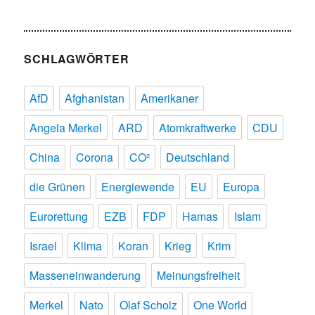
SCHLAGWÖRTER
AfD
Afghanistan
Amerikaner
Angela Merkel
ARD
Atomkraftwerke
CDU
China
Corona
CO²
Deutschland
die Grünen
Energiewende
EU
Europa
Eurorettung
EZB
FDP
Hamas
Islam
Israel
Klima
Koran
Krieg
Krim
Masseneinwanderung
Meinungsfreiheit
Merkel
Nato
Olaf Scholz
One World