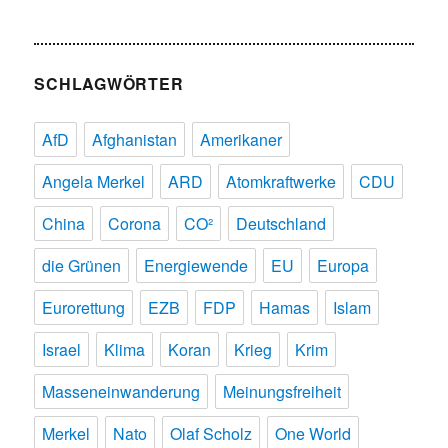
SCHLAGWÖRTER
AfD
Afghanistan
Amerikaner
Angela Merkel
ARD
Atomkraftwerke
CDU
China
Corona
CO²
Deutschland
die Grünen
Energiewende
EU
Europa
Eurorettung
EZB
FDP
Hamas
Islam
Israel
Klima
Koran
Krieg
Krim
Masseneinwanderung
Meinungsfreiheit
Merkel
Nato
Olaf Scholz
One World