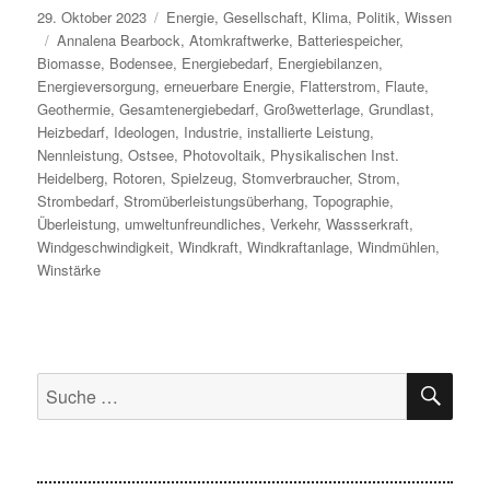
Veröffentlicht
Kategorien
29. Oktober 2023
Energie
,
Gesellschaft
,
Klima
,
Politik
,
Wissen
am
Schlagwörter
Annalena Bearbock
,
Atomkraftwerke
,
Batteriespeicher
,
Biomasse
,
Bodensee
,
Energiebedarf
,
Energiebilanzen
,
Energieversorgung
,
erneuerbare Energie
,
Flatterstrom
,
Flaute
,
Geothermie
,
Gesamtenergiebedarf
,
Großwetterlage
,
Grundlast
,
Heizbedarf
,
Ideologen
,
Industrie
,
installierte Leistung
,
Nennleistung
,
Ostsee
,
Photovoltaik
,
Physikalischen Inst.
Heidelberg
,
Rotoren
,
Spielzeug
,
Stomverbraucher
,
Strom
,
Strombedarf
,
Stromüberleistungsüberhang
,
Topographie
,
Überleistung
,
umweltunfreundliches
,
Verkehr
,
Wassserkraft
,
Windgeschwindigkeit
,
Windkraft
,
Windkraftanlage
,
Windmühlen
,
Winstärke
SU
Suche
nach: