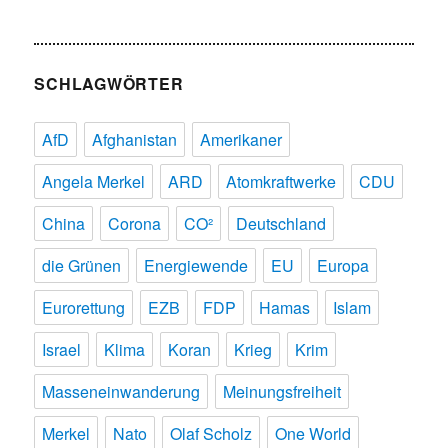
SCHLAGWÖRTER
AfD
Afghanistan
Amerikaner
Angela Merkel
ARD
Atomkraftwerke
CDU
China
Corona
CO²
Deutschland
die Grünen
Energiewende
EU
Europa
Eurorettung
EZB
FDP
Hamas
Islam
Israel
Klima
Koran
Krieg
Krim
Masseneinwanderung
Meinungsfreiheit
Merkel
Nato
Olaf Scholz
One World