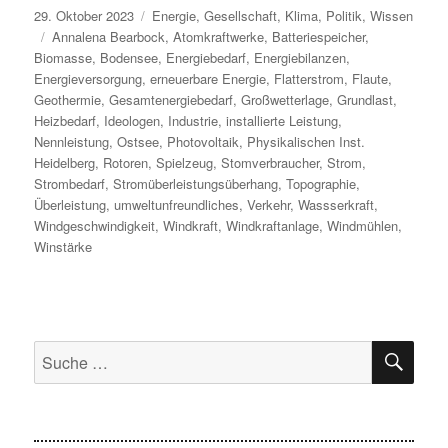
Veröffentlicht
Kategorien
29. Oktober 2023
Energie
,
Gesellschaft
,
Klima
,
Politik
,
Wissen
am
Schlagwörter
Annalena Bearbock
,
Atomkraftwerke
,
Batteriespeicher
,
Biomasse
,
Bodensee
,
Energiebedarf
,
Energiebilanzen
,
Energieversorgung
,
erneuerbare Energie
,
Flatterstrom
,
Flaute
,
Geothermie
,
Gesamtenergiebedarf
,
Großwetterlage
,
Grundlast
,
Heizbedarf
,
Ideologen
,
Industrie
,
installierte Leistung
,
Nennleistung
,
Ostsee
,
Photovoltaik
,
Physikalischen Inst.
Heidelberg
,
Rotoren
,
Spielzeug
,
Stomverbraucher
,
Strom
,
Strombedarf
,
Stromüberleistungsüberhang
,
Topographie
,
Überleistung
,
umweltunfreundliches
,
Verkehr
,
Wassserkraft
,
Windgeschwindigkeit
,
Windkraft
,
Windkraftanlage
,
Windmühlen
,
Winstärke
SU
Suche
nach: