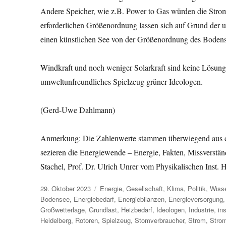
Andere Speicher, wie z.B. Power to Gas würden die Strom
erforderlichen Größenordnung lassen sich auf Grund der 
einen künstlichen See von der Größenordnung des Bodens
Windkraft und noch weniger Solarkraft sind keine Lösung 
umweltunfreundliches Spielzeug grüner Ideologen.
(Gerd-Uwe Dahlmann)
Anmerkung: Die Zahlenwerte stammen überwiegend aus de
sezieren die Energiewende – Energie, Fakten, Missverstän
Stachel, Prof. Dr. Ulrich Unrer vom Physikalischen Inst.
Veröffentlicht
Kategorien
29. Oktober 2023
Energie
,
Gesellschaft
,
Klima
,
Politik
,
Wiss
am
Bodensee
,
Energiebedarf
,
Energiebilanzen
,
Energieversorgung
Großwetterlage
,
Grundlast
,
Heizbedarf
,
Ideologen
,
Industrie
,
in
Heidelberg
,
Rotoren
,
Spielzeug
,
Stomverbraucher
,
Strom
,
Stro