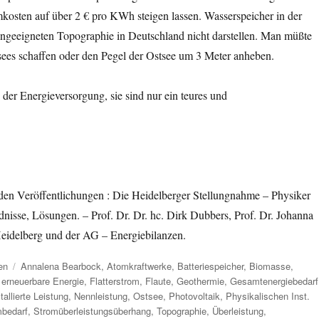
kosten auf über 2 € pro KWh steigen lassen. Wasserspeicher in der
ungeeigneten Topographie in Deutschland nicht darstellen. Man müßte
ees schaffen oder den Pegel der Ostsee um 3 Meter anheben.
der Energieversorgung, sie sind nur ein teures und
n Veröffentlichungen : Die Heidelberger Stellungnahme – Physiker
dnisse, Lösungen. – Prof. Dr. Dr. hc. Dirk Dubbers, Prof. Dr. Johanna
 Heidelberg und der AG – Energiebilanzen.
Schlagwörter
en
Annalena Bearbock
,
Atomkraftwerke
,
Batteriespeicher
,
Biomasse
,
,
erneuerbare Energie
,
Flatterstrom
,
Flaute
,
Geothermie
,
Gesamtenergiebedarf
stallierte Leistung
,
Nennleistung
,
Ostsee
,
Photovoltaik
,
Physikalischen Inst.
mbedarf
,
Stromüberleistungsüberhang
,
Topographie
,
Überleistung
,