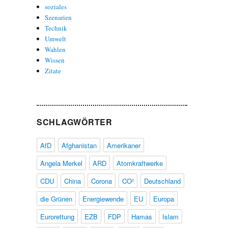
soziales
Szenarien
Technik
Umwelt
Wahlen
Wissen
Zitate
SCHLAGWÖRTER
AfD
Afghanistan
Amerikaner
Angela Merkel
ARD
Atomkraftwerke
CDU
China
Corona
CO²
Deutschland
die Grünen
Energiewende
EU
Europa
Eurorettung
EZB
FDP
Hamas
Islam