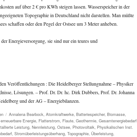
kosten auf über 2 € pro KWh steigen lassen. Wasserspeicher in der
ungeeigneten Topographie in Deutschland nicht darstellen. Man müßte
ees schaffen oder den Pegel der Ostsee um 3 Meter anheben.
der Energieversorgung, sie sind nur ein teures und
n Veröffentlichungen : Die Heidelberger Stellungnahme – Physiker
dnisse, Lösungen. – Prof. Dr. Dr. hc. Dirk Dubbers, Prof. Dr. Johanna
 Heidelberg und der AG – Energiebilanzen.
Schlagwörter
en
Annalena Bearbock
,
Atomkraftwerke
,
Batteriespeicher
,
Biomasse
,
,
erneuerbare Energie
,
Flatterstrom
,
Flaute
,
Geothermie
,
Gesamtenergiebedarf
stallierte Leistung
,
Nennleistung
,
Ostsee
,
Photovoltaik
,
Physikalischen Inst.
mbedarf
,
Stromüberleistungsüberhang
,
Topographie
,
Überleistung
,