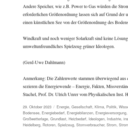
Andere Speicher, wie z.B. Power to Gas würden die Strom
erforderlichen Größenordnung lassen sich auf Grund der 
einen künstlichen See von der Größenordnung des Bodens
Windkraft und noch weniger Solarkraft sind keine Lösung 
umweltunfreundliches Spielzeug grüner Ideologen.
(Gerd-Uwe Dahlmann)
Anmerkung: Die Zahlenwerte stammen überwiegend aus de
sezieren die Energiewende – Energie, Fakten, Missverstän
Stachel, Prof. Dr. Ulrich Unrer vom Physikalischen Inst.
Veröffentlicht
Kategorien
29. Oktober 2023
Energie
,
Gesellschaft
,
Klima
,
Politik
,
Wiss
am
Bodensee
,
Energiebedarf
,
Energiebilanzen
,
Energieversorgung
Großwetterlage
,
Grundlast
,
Heizbedarf
,
Ideologen
,
Industrie
,
in
Heidelberg
,
Rotoren
,
Spielzeug
,
Stomverbraucher
,
Strom
,
Stro