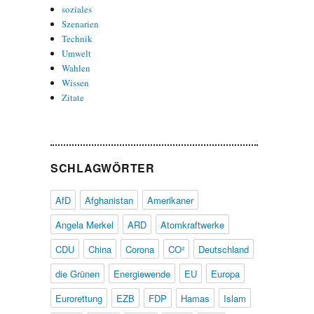
soziales
Szenarien
Technik
Umwelt
Wahlen
Wissen
Zitate
SCHLAGWÖRTER
AfD
Afghanistan
Amerikaner
Angela Merkel
ARD
Atomkraftwerke
CDU
China
Corona
CO²
Deutschland
die Grünen
Energiewende
EU
Europa
Eurorettung
EZB
FDP
Hamas
Islam