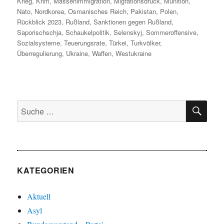
Krieg
,
Krim
,
Massenimmigration
,
Migrationsdruck
,
Munition
,
Nato
,
Nordkorea
,
Osmanisches Reich
,
Pakistan
,
Polen
,
Rückblick 2023
,
Rußland
,
Sanktionen gegen Rußland
,
Saporischschja
,
Schaukelpolitik
,
Selenskyj
,
Sommeroffensive
,
Sozialsysteme
,
Teuerungsrate
,
Türkei
,
Turkvölker
,
Überregulierung
,
Ukraine
,
Waffen
,
Westukraine
SU
Suche
nach:
KATEGORIEN
Aktuell
Asyl