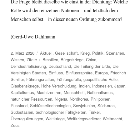
Die Frage bleibt dieselbe wie einst in der Dichtung: Welche
Rolle wird den einzelnen Nationen – und letztlich dem
Menschen selbst – in dieser neuen Ordnung zukommen?
(Gerd-Uwe Dahlmann
Veröffentlicht
Kategorien
2. März 2026
Aktuell
,
Gesellschaft
,
Krieg
,
Politik
,
Szenarien
,
am
Schlagwörter
Wissen
,
Zitate
Brasilien
,
Bürgerkriege
,
China
,
Deindustrialisierung
,
Deutschland
,
Die Teilung der Erde
,
Die
Vereinigten Staaten
,
Einfluss
,
Einflusssphäre
,
Europa
,
Friedrich
Schiller
,
Führungsnation
,
Führungsrolle
,
geopolitische Rolle
,
Glaubenskriege
,
Hohe Verschuldung
,
Indien
,
Indonesien
,
Japan
,
Kapitalismus
,
Machtzentren
,
Menschheit
,
Nationalismus
,
natürlicher Ressourcen
,
Nigeria
,
Nordkorea
,
Philippinen
,
Russland
,
Schlüsseltechnologien
,
Sowjetunion
,
Südkorea
,
Südostasien
,
technologischer Fähigkeiten
,
Türkei
,
Überregulierungen
,
Weltkriege
,
Weltkriegsverlierer
,
Weltmacht
,
Zeus