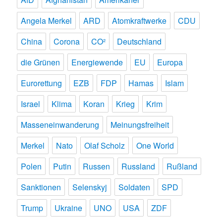
Angela Merkel
ARD
Atomkraftwerke
CDU
China
Corona
CO²
Deutschland
die Grünen
Energiewende
EU
Europa
Eurorettung
EZB
FDP
Hamas
Islam
Israel
Klima
Koran
Krieg
Krim
Masseneinwanderung
Meinungsfreiheit
Merkel
Nato
Olaf Scholz
One World
Polen
Putin
Russen
Russland
Rußland
Sanktionen
Selenskyj
Soldaten
SPD
Trump
Ukraine
UNO
USA
ZDF