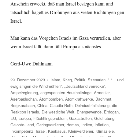
Anschein erweckt, daß man Israel besiegen kann und
tatsächlich hagelt es Drohungen aus vielen Richtungen gen
Israel.
Man kann das Vorgehen Israels im Gaza verurteilen, aber
wenn Israel fällt, dann fällt Europa als nächstes.
Gerd-Uwe Dahlmann
Veröffentlicht
Kategorien
Schlagwörter
29. Dezember 2023
Islam
,
Krieg
,
Politik
,
Szenarien
“....und
am
ewig singen die Windmühlen“
,
„Deutschland verrecke“
,
Ampelregierung
,
angespannten Haushaltslage
,
Armenier
,
Aserbaidschan
,
Atombomben
,
Atomkraftwerke
,
Bachmut
,
Bergkarabach
,
China
,
Claudia Roth
,
Deindustrialisierung
,
die
Reaktion Israels
,
Die westliche Welt
,
Energiewende
,
Erdogan
,
EU
,
Europa
,
Flüchtlingsproblem
,
Gazastreifen
,
Geldflutung
,
Gelobte-Land
,
Geringverdiener
,
Hamas
,
Indien
,
Inflation
,
Inkompetenz
,
Israel
,
Kaukasus
,
Kleinverdiener
,
Klimaziele
,