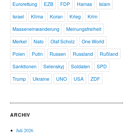
Eurorettung
EZB
FDP
Hamas
Islam
Israel
Klima
Koran
Krieg
Krim
Masseneinwanderung
Meinungsfreiheit
Merkel
Nato
Olaf Scholz
One World
Polen
Putin
Russen
Russland
Rußland
Sanktionen
Selenskyj
Soldaten
SPD
Trump
Ukraine
UNO
USA
ZDF
ARCHIV
Juli 2026