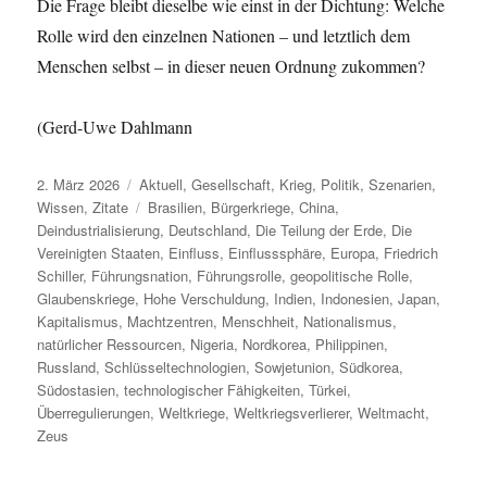
Die Frage bleibt dieselbe wie einst in der Dichtung: Welche
Rolle wird den einzelnen Nationen – und letztlich dem
Menschen selbst – in dieser neuen Ordnung zukommen?
(Gerd-Uwe Dahlmann
Veröffentlicht
Kategorien
2. März 2026
Aktuell
,
Gesellschaft
,
Krieg
,
Politik
,
Szenarien
,
am
Schlagwörter
Wissen
,
Zitate
Brasilien
,
Bürgerkriege
,
China
,
Deindustrialisierung
,
Deutschland
,
Die Teilung der Erde
,
Die
Vereinigten Staaten
,
Einfluss
,
Einflusssphäre
,
Europa
,
Friedrich
Schiller
,
Führungsnation
,
Führungsrolle
,
geopolitische Rolle
,
Glaubenskriege
,
Hohe Verschuldung
,
Indien
,
Indonesien
,
Japan
,
Kapitalismus
,
Machtzentren
,
Menschheit
,
Nationalismus
,
natürlicher Ressourcen
,
Nigeria
,
Nordkorea
,
Philippinen
,
Russland
,
Schlüsseltechnologien
,
Sowjetunion
,
Südkorea
,
Südostasien
,
technologischer Fähigkeiten
,
Türkei
,
Überregulierungen
,
Weltkriege
,
Weltkriegsverlierer
,
Weltmacht
,
Zeus