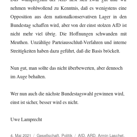
nehmen wohlwollend zu Kenntnis, daß es wenigstens eine
Opposition aus dem nationalkonservativen Lager in den
Bundestag schaffen wird, aber von der einst stolzen AfD ist
nicht mehr viel übrig. Die Hoffnungen schwanden mit
Meuthen. Unzählige Parteiausschluß-Verfahren und interne
Streitigkeiten haben dazu geführt, daß die Basis bröckelt.
Nun gut, man sollte das nicht überbewerten, aber dennoch
im Auge behalten.
Wer nun auch die nächste Bundestagswahl gewinnen wird,
einst ist sicher, besser wird es nicht.
Uwe Lamprecht
Veröffentlicht
Kategorien
Schlagwörter
4. Mai 2021
Gesellschaft
,
Politik
AfD
,
ARD
,
Armin Laschet
,