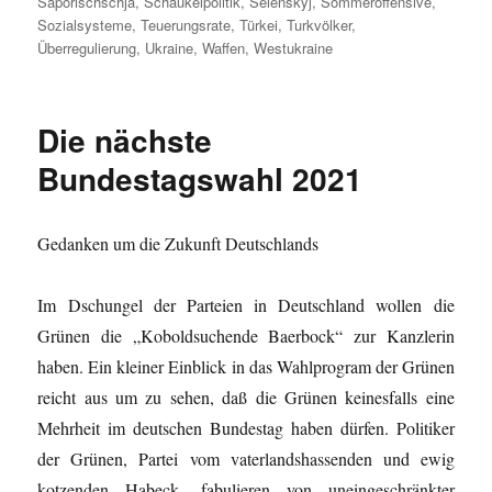
Saporischschja
,
Schaukelpolitik
,
Selenskyj
,
Sommeroffensive
,
Sozialsysteme
,
Teuerungsrate
,
Türkei
,
Turkvölker
,
Überregulierung
,
Ukraine
,
Waffen
,
Westukraine
Die nächste
Bundestagswahl 2021
Gedanken um die Zukunft Deutschlands
Im Dschungel der Parteien in Deutschland wollen die
Grünen die „Koboldsuchende Baerbock“ zur Kanzlerin
haben. Ein kleiner Einblick in das Wahlprogram der Grünen
reicht aus um zu sehen, daß die Grünen keinesfalls eine
Mehrheit im deutschen Bundestag haben dürfen. Politiker
der Grünen, Partei vom vaterlandshassenden und ewig
kotzenden Habeck, fabulieren von uneingeschränkter