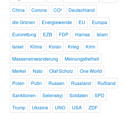
China
Corona
CO²
Deutschland
die Grünen
Energiewende
EU
Europa
Eurorettung
EZB
FDP
Hamas
Islam
Israel
Klima
Koran
Krieg
Krim
Masseneinwanderung
Meinungsfreiheit
Merkel
Nato
Olaf Scholz
One World
Polen
Putin
Russen
Russland
Rußland
Sanktionen
Selenskyj
Soldaten
SPD
Trump
Ukraine
UNO
USA
ZDF