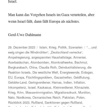
Israel.
Man kann das Vorgehen Israels im Gaza verurteilen, aber
wenn Israel fällt, dann fällt Europa als nächstes.
Gerd-Uwe Dahlmann
Veröffentlicht
Kategorien
Schlagwörter
29. Dezember 2023
Islam
,
Krieg
,
Politik
,
Szenarien
“....und
am
ewig singen die Windmühlen“
,
„Deutschland verrecke“
,
Ampelregierung
,
angespannten Haushaltslage
,
Armenier
,
Aserbaidschan
,
Atombomben
,
Atomkraftwerke
,
Bachmut
,
Bergkarabach
,
China
,
Claudia Roth
,
Deindustrialisierung
,
die
Reaktion Israels
,
Die westliche Welt
,
Energiewende
,
Erdogan
,
EU
,
Europa
,
Flüchtlingsproblem
,
Gazastreifen
,
Geldflutung
,
Gelobte-Land
,
Geringverdiener
,
Hamas
,
Indien
,
Inflation
,
Inkompetenz
,
Israel
,
Kaukasus
,
Kleinverdiener
,
Klimaziele
,
Krieg
,
Krim
,
Massenimmigration
,
Migrationsdruck
,
Munition
,
Nato
,
Nordkorea
,
Osmanisches Reich
,
Pakistan
,
Polen
,
Rückblick 2023
,
Rußland
,
Sanktionen gegen Rußland
,