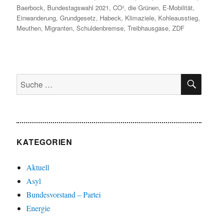
am
Baerbock
,
Bundestagswahl 2021
,
CO²
,
die Grünen
,
E-Mobilität
,
Einwanderung
,
Grundgesetz
,
Habeck
,
Klimaziele
,
Kohleausstieg
,
Meuthen
,
Migranten
,
Schuldenbremse
,
Treibhausgase
,
ZDF
SU
Suche
nach:
KATEGORIEN
Aktuell
Asyl
Bundesvorstand – Partei
Energie