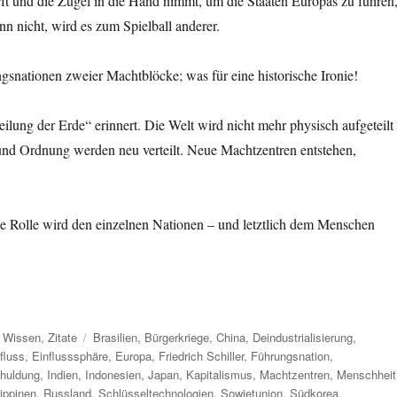
ft und die Zügel in die Hand nimmt, um die Staaten Europas zu führen
 nicht, wird es zum Spielball anderer.
ngsnationen zweier Machtblöcke; was für eine historische Ironie!
Teilung der Erde“ erinnert. Die Welt wird nicht mehr physisch aufgeteilt
und Ordnung werden neu verteilt. Neue Machtzentren entstehen,
che Rolle wird den einzelnen Nationen – und letztlich dem Menschen
Schlagwörter
,
Wissen
,
Zitate
Brasilien
,
Bürgerkriege
,
China
,
Deindustrialisierung
,
fluss
,
Einflusssphäre
,
Europa
,
Friedrich Schiller
,
Führungsnation
,
huldung
,
Indien
,
Indonesien
,
Japan
,
Kapitalismus
,
Machtzentren
,
Menschheit
lippinen
,
Russland
,
Schlüsseltechnologien
,
Sowjetunion
,
Südkorea
,