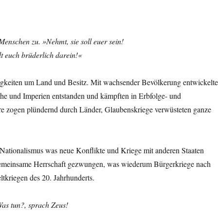
enschen zu. »Nehmt, sie soll euer sein!
t euch brüderlich darein!«
itigkeiten um Land und Besitz. Mit wachsender Bevölkerung entwickelt
che und Imperien entstanden und kämpften in Erbfolge- und
ere zogen plündernd durch Länder, Glaubenskriege verwüsteten ganze
 Nationalismus was neue Konflikte und Kriege mit anderen Staaten
 gemeinsame Herrschaft gezwungen, was wiederum Bürgerkriege nach
ltkriegen des 20. Jahrhunderts.
as tun?, sprach Zeus!