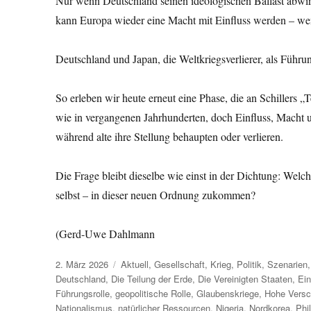
Nur wenn Deutschland seinen ideologischen Ballast abwir
kann Europa wieder eine Macht mit Einfluss werden – wenn
Deutschland und Japan, die Weltkriegsverlierer, als Führu
So erleben wir heute erneut eine Phase, die an Schillers „
wie in vergangenen Jahrhunderten, doch Einfluss, Macht 
während alte ihre Stellung behaupten oder verlieren.
Die Frage bleibt dieselbe wie einst in der Dichtung: Wel
selbst – in dieser neuen Ordnung zukommen?
(Gerd-Uwe Dahlmann
Veröffentlicht
Kategorien
2. März 2026
Aktuell
,
Gesellschaft
,
Krieg
,
Politik
,
Szenarien
am
Deutschland
,
Die Teilung der Erde
,
Die Vereinigten Staaten
,
Ein
Führungsrolle
,
geopolitische Rolle
,
Glaubenskriege
,
Hohe Versc
Nationalismus
,
natürlicher Ressourcen
,
Nigeria
,
Nordkorea
,
Phi