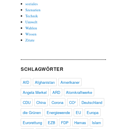
soziales
Szenarien
Technik
Umwelt
Wahlen
Wissen
Zitate
SCHLAGWÖRTER
AfD
Afghanistan
Amerikaner
Angela Merkel
ARD
Atomkraftwerke
CDU
China
Corona
CO²
Deutschland
die Grünen
Energiewende
EU
Europa
Eurorettung
EZB
FDP
Hamas
Islam