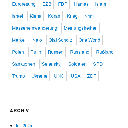
Eurorettung
EZB
FDP
Hamas
Islam
Israel
Klima
Koran
Krieg
Krim
Masseneinwanderung
Meinungsfreiheit
Merkel
Nato
Olaf Scholz
One World
Polen
Putin
Russen
Russland
Rußland
Sanktionen
Selenskyj
Soldaten
SPD
Trump
Ukraine
UNO
USA
ZDF
ARCHIV
Juli 2026