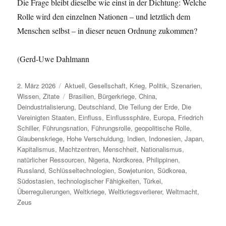
Die Frage bleibt dieselbe wie einst in der Dichtung: Welche
Rolle wird den einzelnen Nationen – und letztlich dem
Menschen selbst – in dieser neuen Ordnung zukommen?
(Gerd-Uwe Dahlmann
Veröffentlicht
Kategorien
2. März 2026
Aktuell
,
Gesellschaft
,
Krieg
,
Politik
,
Szenarien
,
am
Schlagwörter
Wissen
,
Zitate
Brasilien
,
Bürgerkriege
,
China
,
Deindustrialisierung
,
Deutschland
,
Die Teilung der Erde
,
Die
Vereinigten Staaten
,
Einfluss
,
Einflusssphäre
,
Europa
,
Friedrich
Schiller
,
Führungsnation
,
Führungsrolle
,
geopolitische Rolle
,
Glaubenskriege
,
Hohe Verschuldung
,
Indien
,
Indonesien
,
Japan
,
Kapitalismus
,
Machtzentren
,
Menschheit
,
Nationalismus
,
natürlicher Ressourcen
,
Nigeria
,
Nordkorea
,
Philippinen
,
Russland
,
Schlüsseltechnologien
,
Sowjetunion
,
Südkorea
,
Südostasien
,
technologischer Fähigkeiten
,
Türkei
,
Überregulierungen
,
Weltkriege
,
Weltkriegsverlierer
,
Weltmacht
,
Zeus