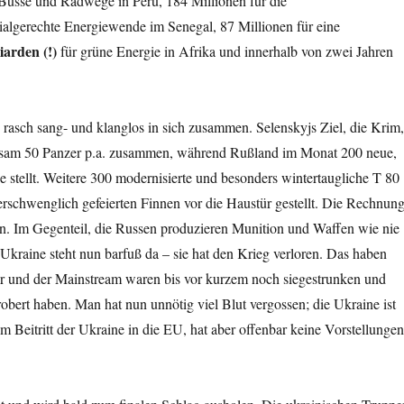
 Busse und Radwege in Peru, 184 Millionen für die
ialgerechte Energiewende im Senegal, 87 Millionen für eine
iarden (!)
für grüne Energie in Afrika und innerhalb von zwei Jahren
rasch sang- und klanglos in sich zusammen. Selenskyjs Ziel, die Krim
mühsam 50 Panzer p.a. zusammen, während Rußland im Monat 200 neue,
 stellt. Weitere 300 modernisierte und besonders wintertaugliche T 80
schwenglich gefeierten Finnen vor die Haustür gestellt. Die Rechnung
en. Im Gegenteil, die Russen produzieren Munition und Waffen wie nie
 Ukraine steht nun barfuß da – sie hat den Krieg verloren. Das haben
iker und der Mainstream waren bis vor kurzem noch siegestrunken und
obert haben. Man hat nun unnötig viel Blut vergossen; die Ukraine ist
om Beitritt der Ukraine in die EU, hat aber offenbar keine Vorstellungen