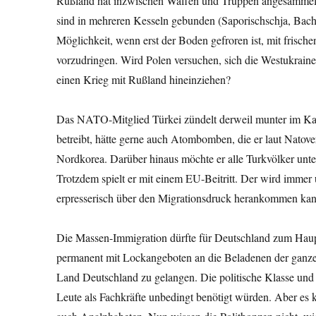
Rußland hat inzwischen Waffen und Truppen angesammelt 
sind in mehreren Kesseln gebunden (Saporischschja, Bachm
Möglichkeit, wenn erst der Boden gefroren ist, mit frisch
vorzudringen. Wird Polen versuchen, sich die Westukrain
einen Krieg mit Rußland hineinziehen?
Das NATO-Mitglied Türkei zündelt derweil munter im Kau
betreibt, hätte gerne auch Atombomben, die er laut Natover
Nordkorea. Darüber hinaus möchte er alle Turkvölker unt
Trotzdem spielt er mit einem EU-Beitritt. Der wird immer
erpresserisch über den Migrationsdruck herankommen kan
Die Massen-Immigration dürfte für Deutschland zum Haup
permanent mit Lockangeboten an die Beladenen der ganzen
Land Deutschland zu gelangen. Die politische Klasse un
Leute als Fachkräfte unbedingt benötigt würden. Aber es