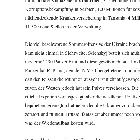
für nationale Klimaziele in Kolumbien, 315 Millionen für
Korruptionsbekämpfung in Serbien, 100 Millionen für soz
4 Mill
flächendeckende Krankenversicherung in Tansania,
11.500 neue Stellen in der Verwaltung.
Die viel beschworene Sommeroffensive der Ukraine brach 
kam nicht einmal in Sichtweite. Selenskyj bettelt sich 
moderne T 90 Panzer baut und diese gewiß nicht auf Halde
Panzer hat Rußland, den der NATO beigetretenen und über
daß den Russen die Munition ausgeht ist nicht aufgegang
zuvor, der Westen jedoch hat sein Pulver verschossen. Die
etliche Experten vorausgesagt, aber die westlichen Polit
bejubelten jeden Quadratmeter, den die Ukrainer zurück er
zerstört und ruiniert. Brüssel fantasiert aber immer noch v
was der Wiederaufbau kosten wird.