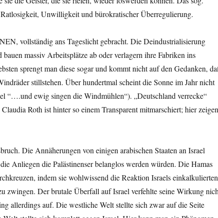
sie die Geister, die sie riefen, wieder loswerden können. Das sog.
Ratlosigkeit, Unwilligkeit und bürokratischer Überregulierung.
EN, vollständig ans Tageslicht gebracht. Die Deindustrialisierung
 bauen massiv Arbeitsplätze ab oder verlagern ihre Fabriken ins
ebsten sprengt man diese sogar und kommt nicht auf den Gedanken, da
Windräder stillstehen. Über hundertmal scheint die Sonne im Jahr nicht
ikel “….und ewig singen die Windmühlen“). „Deutschland verrecke“
Claudia Roth ist hinter so einem Transparent mitmarschiert; hier zeige
ruch. Die Annäherungen von einigen arabischen Staaten an Israel
ß die Anliegen die Palästinenser belanglos werden würden. Die Hamas
rchkreuzen, indem sie wohlwissend die Reaktion Israels einkalkulierten
zu zwingen. Der brutale Überfall auf Israel verfehlte seine Wirkung nich
g allerdings auf. Die westliche Welt stellte sich zwar auf die Seite