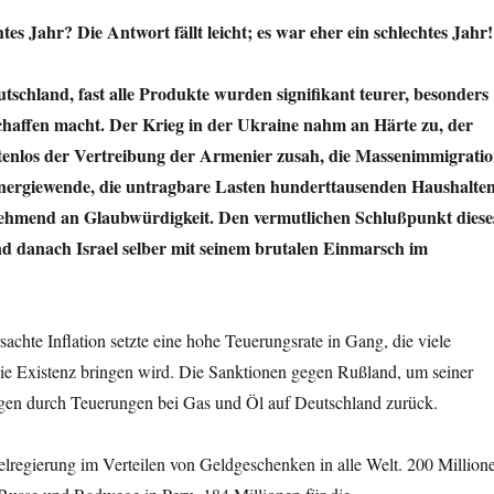
es Jahr? Die Antwort fällt leicht; es war eher ein schlechtes Jahr!
tschland, fast alle Produkte wurden signifikant teurer, besonders
chaffen macht. Der Krieg in der Ukraine nahm an Härte zu, der
tenlos der Vertreibung der Armenier zusah, die Massenimmigratio
 Energiewende, die untragbare Lasten hunderttausenden Haushalte
nehmend an Glaubwürdigkeit. Den vermutlichen Schlußpunkt diese
nd danach Israel selber mit seinem brutalen Einmarsch im
achte Inflation setzte eine hohe Teuerungsrate in Gang, die viele
 die Existenz bringen wird. Die Sanktionen gegen Rußland, um seiner
ugen durch Teuerungen bei Gas und Öl auf Deutschland zurück.
elregierung im Verteilen von Geldgeschenken in alle Welt. 200 Million