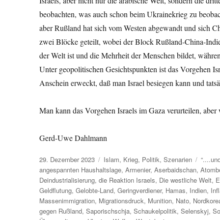
Israels, aber nicht nur die arabische Welt, sondern die dri
beobachten, was auch schon beim Ukrainekrieg zu beoba
aber Rußland hat sich vom Westen abgewandt und sich Chin
zwei Blöcke geteilt, wobei der Block Rußland-China-Indie
der Welt ist und die Mehrheit der Menschen bildet, während
Unter geopolitischen Gesichtspunkten ist das Vorgehen Is
Anschein erweckt, daß man Israel besiegen kann und tatsä
Man kann das Vorgehen Israels im Gaza verurteilen, aber we
Gerd-Uwe Dahlmann
Veröffentlicht
Kategorien
Schlag
29. Dezember 2023
Islam
,
Krieg
,
Politik
,
Szenarien
“....u
am
angespannten Haushaltslage
,
Armenier
,
Aserbaidschan
,
Atomb
Deindustrialisierung
,
die Reaktion Israels
,
Die westliche Welt
,
E
Geldflutung
,
Gelobte-Land
,
Geringverdiener
,
Hamas
,
Indien
,
Inf
Massenimmigration
,
Migrationsdruck
,
Munition
,
Nato
,
Nordkore
gegen Rußland
,
Saporischschja
,
Schaukelpolitik
,
Selenskyj
,
So