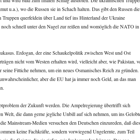
und wird bald zum finalen Schlag ausholen. Die ukrainischen Truppe
ut u.a.), wo die Russen sie in Schach halten. Das gibt den Russen die
en Truppen querfeldein über Land tief ins Hinterland der Ukraine
e noch schnell unter den Nagel zur reißen und womöglich die NATO in
kasus. Erdogan, der eine Schaukelpolitik zwischen West und Ost
trägen nicht vom Westen erhalten wird, vielleicht aber, wie Pakistan, v
er seine Fittiche nehmen, um ein neues Osmanisches Reich zu gründen.
 unwahrscheinlicher, aber die EU hat ja immer noch Geld, an das man
n.
tproblem der Zukunft werden. Die Ampelregierung übertrifft sich
 Welt, die dann gerne jegliche Unbill auf sich nehmen, um ins Gelobt
d die Mainstream-Medien versuchen den Deutschen einzureden, daß die
 kommen keine Fachkräfte, sondern vorwiegend Ungelernte, zum Teil