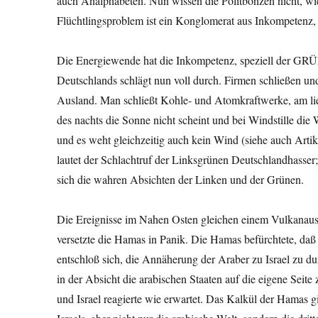
auch Analphabeten. Nun wissen die Politbonzen nicht, wie 
Flüchtlingsproblem ist ein Konglomerat aus Inkompetenz, 
Die Energiewende hat die Inkompetenz, speziell der GRÜN
Deutschlands schlägt nun voll durch. Firmen schließen und
Ausland. Man schließt Kohle- und Atomkraftwerke, am li
des nachts die Sonne nicht scheint und bei Windstille die 
und es weht gleichzeitig auch kein Wind (siehe auch Art
lautet der Schlachtruf der Linksgrünen Deutschlandhasser; 
sich die wahren Absichten der Linken und der Grünen.
Die Ereignisse im Nahen Osten gleichen einem Vulkanausb
versetzte die Hamas in Panik. Die Hamas befürchtete, da
entschloß sich, die Annäherung der Araber zu Israel zu du
in der Absicht die arabischen Staaten auf die eigene Seite 
und Israel reagierte wie erwartet. Das Kalkül der Hamas gin