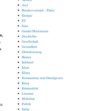
Asyl
Bundesvorstand – Partei
Energie
EU
Euro
Gender Mainstream
n,
Geschichte
n
Gesellschaft
Gesundheit
s
Globalisierung
Humor
Infobrief
Islam
Klima
Kommentare zum Grundgesetz
Krieg
Kriminalität
Literatur
Mobilität
en
Politik
Satire