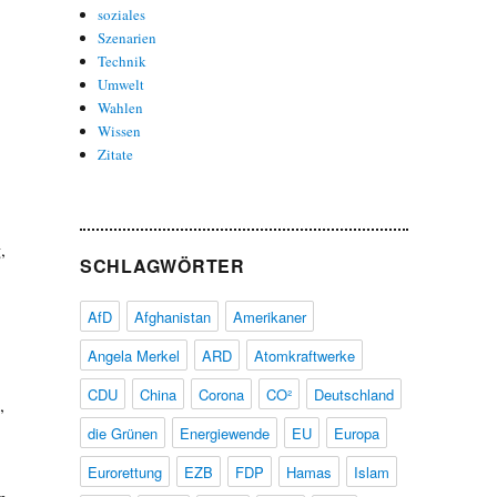
soziales
Szenarien
Technik
Umwelt
Wahlen
Wissen
,
Zitate
,
SCHLAGWÖRTER
AfD
Afghanistan
Amerikaner
Angela Merkel
ARD
Atomkraftwerke
CDU
China
Corona
CO²
Deutschland
,
die Grünen
Energiewende
EU
Europa
Eurorettung
EZB
FDP
Hamas
Islam