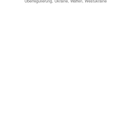
Überregulierung
,
Ukraine
,
Waffen
,
Westukraine