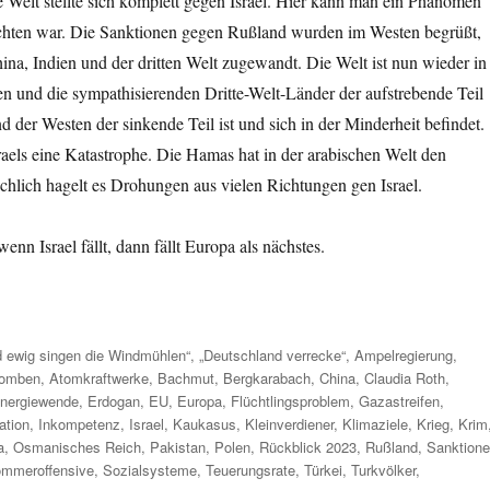
tte Welt stellte sich komplett gegen Israel. Hier kann man ein Phänomen
chten war. Die Sanktionen gegen Rußland wurden im Westen begrüßt,
a, Indien und der dritten Welt zugewandt. Die Welt ist nun wieder in
n und die sympathisierenden Dritte-Welt-Länder der aufstrebende Teil
 der Westen der sinkende Teil ist und sich in der Minderheit befindet.
raels eine Katastrophe. Die Hamas hat in der arabischen Welt den
chlich hagelt es Drohungen aus vielen Richtungen gen Israel.
nn Israel fällt, dann fällt Europa als nächstes.
wörter
nd ewig singen die Windmühlen“
,
„Deutschland verrecke“
,
Ampelregierung
,
omben
,
Atomkraftwerke
,
Bachmut
,
Bergkarabach
,
China
,
Claudia Roth
,
nergiewende
,
Erdogan
,
EU
,
Europa
,
Flüchtlingsproblem
,
Gazastreifen
,
lation
,
Inkompetenz
,
Israel
,
Kaukasus
,
Kleinverdiener
,
Klimaziele
,
Krieg
,
Krim
a
,
Osmanisches Reich
,
Pakistan
,
Polen
,
Rückblick 2023
,
Rußland
,
Sanktion
mmeroffensive
,
Sozialsysteme
,
Teuerungsrate
,
Türkei
,
Turkvölker
,