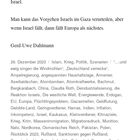
Israel.
Man kann das Vorgehen Israels im Gaza verurteilen, aber
wenn Israel fällt, dann fällt Europa als nächstes.
Gerd-Uwe Dahlmann
Veröffentlicht
Kategorien
Schlagwörter
29. Dezember 2023
Islam
,
Krieg
,
Politik
,
Szenarien
“....und
am
ewig singen die Windmühlen“
,
„Deutschland verrecke“
,
Ampelregierung
,
angespannten Haushaltslage
,
Armenier
,
Aserbaidschan
,
Atombomben
,
Atomkraftwerke
,
Bachmut
,
Bergkarabach
,
China
,
Claudia Roth
,
Deindustrialisierung
,
die
Reaktion Israels
,
Die westliche Welt
,
Energiewende
,
Erdogan
,
EU
,
Europa
,
Flüchtlingsproblem
,
Gazastreifen
,
Geldflutung
,
Gelobte-Land
,
Geringverdiener
,
Hamas
,
Indien
,
Inflation
,
Inkompetenz
,
Israel
,
Kaukasus
,
Kleinverdiener
,
Klimaziele
,
Krieg
,
Krim
,
Massenimmigration
,
Migrationsdruck
,
Munition
,
Nato
,
Nordkorea
,
Osmanisches Reich
,
Pakistan
,
Polen
,
Rückblick 2023
,
Rußland
,
Sanktionen gegen Rußland
,