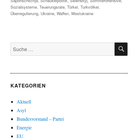
Saporischschja
,
Schaukelpolitik
,
Selenskyj
,
Sommeroffensive
,
Sozialsysteme
,
Teuerungsrate
,
Türkei
,
Turkvölker
,
Überregulierung
,
Ukraine
,
Waffen
,
Westukraine
SU
Suche
nach:
KATEGORIEN
Aktuell
Asyl
Bundesvorstand – Partei
Energie
EU