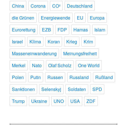
China
Corona
CO²
Deutschland
die Grünen
Energiewende
EU
Europa
Eurorettung
EZB
FDP
Hamas
Islam
Israel
Klima
Koran
Krieg
Krim
Masseneinwanderung
Meinungsfreiheit
Merkel
Nato
Olaf Scholz
One World
Polen
Putin
Russen
Russland
Rußland
Sanktionen
Selenskyj
Soldaten
SPD
Trump
Ukraine
UNO
USA
ZDF