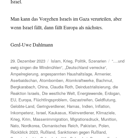
Israel.
Man kann das Vorgehen Israels im Gaza verurteilen, aber
wenn Israel fällt, dann fällt Europa als nächstes.
Gerd-Uwe Dahlmann
Veröffentlicht
Kategorien
Schlagwörter
29. Dezember 2023
Islam
,
Krieg
,
Politik
,
Szenarien
“....und
am
ewig singen die Windmühlen“
,
„Deutschland verrecke“
,
Ampelregierung
,
angespannten Haushaltslage
,
Armenier
,
Aserbaidschan
,
Atombomben
,
Atomkraftwerke
,
Bachmut
,
Bergkarabach
,
China
,
Claudia Roth
,
Deindustrialisierung
,
die
Reaktion Israels
,
Die westliche Welt
,
Energiewende
,
Erdogan
,
EU
,
Europa
,
Flüchtlingsproblem
,
Gazastreifen
,
Geldflutung
,
Gelobte-Land
,
Geringverdiener
,
Hamas
,
Indien
,
Inflation
,
Inkompetenz
,
Israel
,
Kaukasus
,
Kleinverdiener
,
Klimaziele
,
Krieg
,
Krim
,
Massenimmigration
,
Migrationsdruck
,
Munition
,
Nato
,
Nordkorea
,
Osmanisches Reich
,
Pakistan
,
Polen
,
Rückblick 2023
,
Rußland
,
Sanktionen gegen Rußland
,