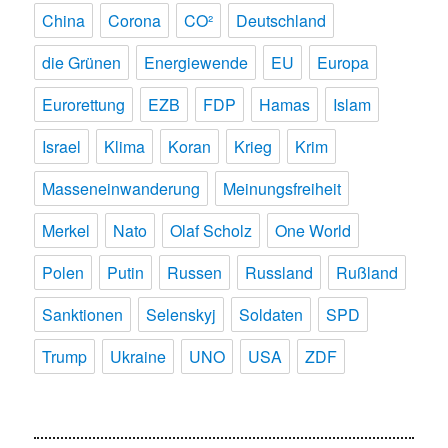
China
Corona
CO²
Deutschland
die Grünen
Energiewende
EU
Europa
Eurorettung
EZB
FDP
Hamas
Islam
Israel
Klima
Koran
Krieg
Krim
Masseneinwanderung
Meinungsfreiheit
Merkel
Nato
Olaf Scholz
One World
Polen
Putin
Russen
Russland
Rußland
Sanktionen
Selenskyj
Soldaten
SPD
Trump
Ukraine
UNO
USA
ZDF