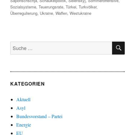
Saporischschja
,
Schaukelpolitik
,
Selenskyj
,
Sommeroffensive
,
Sozialsysteme
,
Teuerungsrate
,
Türkei
,
Turkvölker
,
Überregulierung
,
Ukraine
,
Waffen
,
Westukraine
SU
Suche
nach:
KATEGORIEN
Aktuell
Asyl
Bundesvorstand – Partei
Energie
EU