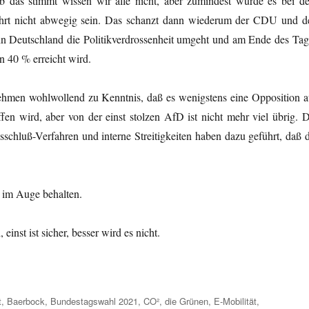
b das stimmt wissen wir alle nicht, aber zumindest würde es bei d
fährt nicht abwegig sein. Das schanzt dann wiederum der CDU und d
n Deutschland die Politikverdrossenheit umgeht und am Ende des Tag
n 40 % erreicht wird.
ehmen wohlwollend zu Kenntnis, daß es wenigstens eine Opposition a
en wird, aber von der einst stolzen AfD ist nicht mehr viel übrig. D
hluß-Verfahren und interne Streitigkeiten haben dazu geführt, daß d
h im Auge behalten.
nst ist sicher, besser wird es nicht.
t
,
Baerbock
,
Bundestagswahl 2021
,
CO²
,
die Grünen
,
E-Mobilität
,