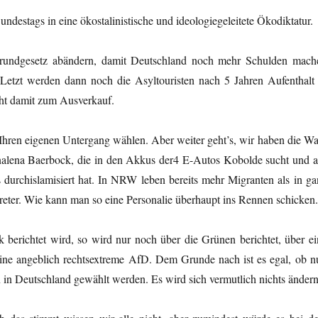
ndestags in eine ökostalinistische und ideologiegeleitete Ökodiktatur.
rundgesetz abändern, damit Deutschland noch mehr Schulden mach
 Letzt werden dann noch die Asyltouristen nach 5 Jahren Aufenthalt 
ht damit zum Ausverkauf.
hren eigenen Untergang wählen. Aber weiter geht’s, wir haben die Wa
nalena Baerbock, die in den Akkus der4 E-Autos Kobolde sucht und a
durchislamisiert hat. In NRW leben bereits mehr Migranten als in ga
rtreter. Wie kann man so eine Personalie überhaupt ins Rennen schicken
erichtet wird, so wird nur noch über die Grünen berichtet, über ei
eine angeblich rechtsextreme AfD. Dem Grunde nach ist es egal, ob n
n Deutschland gewählt werden. Es wird sich vermutlich nichts ändern