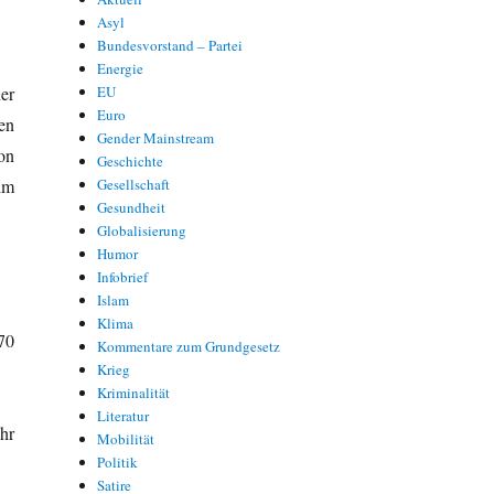
Asyl
Bundesvorstand – Partei
Energie
er
EU
Euro
en
Gender Mainstream
on
Geschichte
im
Gesellschaft
Gesundheit
Globalisierung
Humor
Infobrief
Islam
Klima
70
Kommentare zum Grundgesetz
Krieg
Kriminalität
Literatur
hr
Mobilität
Politik
Satire