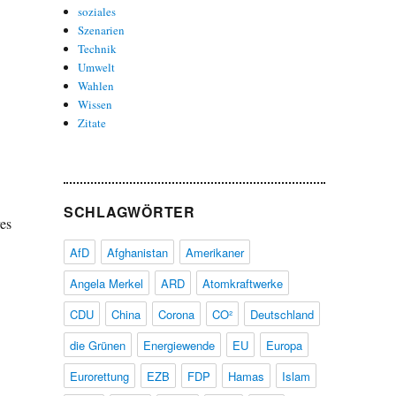
soziales
Szenarien
Technik
Umwelt
Wahlen
Wissen
Zitate
SCHLAGWÖRTER
es
AfD
Afghanistan
Amerikaner
Angela Merkel
ARD
Atomkraftwerke
CDU
China
Corona
CO²
Deutschland
die Grünen
Energiewende
EU
Europa
Eurorettung
EZB
FDP
Hamas
Islam