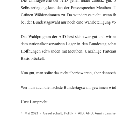
Die Umfragewerte der AfD gehen leider zurück, gut, o
Selbstzerlegungskurs den der Pressesprecher Meuthen 
Grünen Wählerstimmen zu. Da wundert es nicht, wenn ih
bei der Bundestagswahl nur noch eine Wahlbeteiligung vo
Das Wahlprogram der AfD liest sich zwar gut und wir n
dem nationalkonservativen Lager in den Bundestag schaff
Hoffnungen schwanden mit Meuthen. Unzählige Parteiaussc
Basis bröckelt.
Nun gut, man sollte das nicht überbewerten, aber dennoc
Wer nun auch die nächste Bundestagswahl gewinnen wird, ei
Uwe Lamprecht
Veröffentlicht
Kategorien
Schlagwörter
4. Mai 2021
Gesellschaft
,
Politik
AfD
,
ARD
,
Armin Lasche