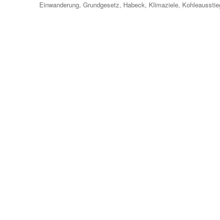
am
Einwanderung
,
Grundgesetz
,
Habeck
,
Klimaziele
,
Kohleausstie