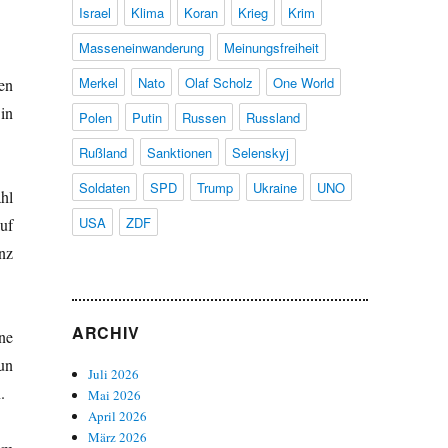
Israel
Klima
Koran
Krieg
Krim
Masseneinwanderung
Meinungsfreiheit
Merkel
Nato
Olaf Scholz
One World
en
in
Polen
Putin
Russen
Russland
Rußland
Sanktionen
Selenskyj
Soldaten
SPD
Trump
Ukraine
UNO
hl
USA
ZDF
uf
nz
.
ARCHIV
ne
un
Juli 2026
.
Mai 2026
April 2026
März 2026