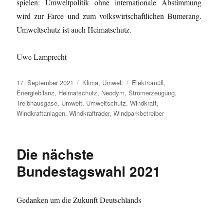
spielen: Umweltpolitik ohne internationale Abstimmung
wird zur Farce und zum volkswirtschaftlichen Bumerang.
Umweltschutz ist auch Heimatschutz.
Uwe Lamprecht
Veröffentlicht
Kategorien
Schlagwörter
17. September 2021
Klima
,
Umwelt
Elektromüll
,
am
Energiebilanz
,
Heimatschutz
,
Neodym
,
Stromerzeugung
,
Treibhausgase
,
Umwelt
,
Umweltschutz
,
Windkraft
,
Windkraftanlagen
,
Windkrafträder
,
Windparkbetreiber
Die nächste
Bundestagswahl 2021
Gedanken um die Zukunft Deutschlands