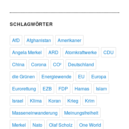
SCHLAGWÖRTER
AfD
Afghanistan
Amerikaner
Angela Merkel
ARD
Atomkraftwerke
CDU
China
Corona
CO²
Deutschland
die Grünen
Energiewende
EU
Europa
Eurorettung
EZB
FDP
Hamas
Islam
Israel
Klima
Koran
Krieg
Krim
Masseneinwanderung
Meinungsfreiheit
Merkel
Nato
Olaf Scholz
One World