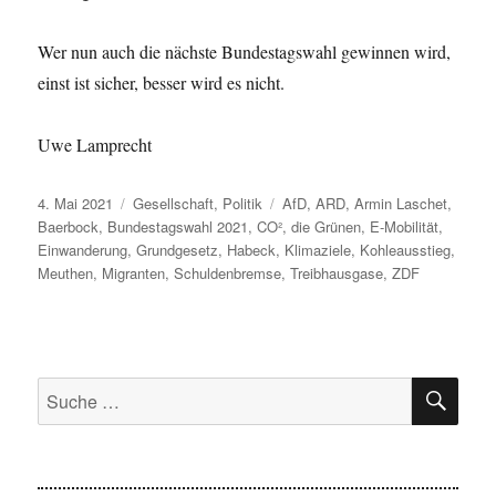
Wer nun auch die nächste Bundestagswahl gewinnen wird,
einst ist sicher, besser wird es nicht.
Uwe Lamprecht
Veröffentlicht
Kategorien
Schlagwörter
4. Mai 2021
Gesellschaft
,
Politik
AfD
,
ARD
,
Armin Laschet
,
am
Baerbock
,
Bundestagswahl 2021
,
CO²
,
die Grünen
,
E-Mobilität
,
Einwanderung
,
Grundgesetz
,
Habeck
,
Klimaziele
,
Kohleausstieg
,
Meuthen
,
Migranten
,
Schuldenbremse
,
Treibhausgase
,
ZDF
SU
Suche
nach: