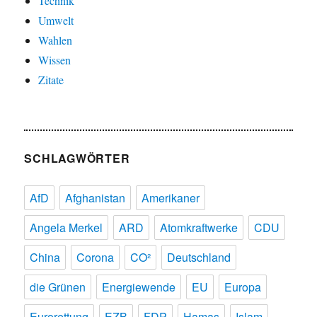
Technik
Umwelt
Wahlen
Wissen
Zitate
SCHLAGWÖRTER
AfD
Afghanistan
Amerikaner
Angela Merkel
ARD
Atomkraftwerke
CDU
China
Corona
CO²
Deutschland
die Grünen
Energiewende
EU
Europa
Eurorettung
EZB
FDP
Hamas
Islam