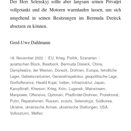
Der Herr Selenskyj sollte aber langsam seinen Privatjet
vollgetankt und die Motoren warmlaufen lassen, um sich
umgehend in seinen Besitzungen im Bermuda Dreieck
absetzen zu können.
Gerd-Uwe Dahlmann
Veröffentlicht
Kategorien
Schlagwörter
18. November 2022
EU
,
Krieg
,
Politik
,
Szenarien
am
asiatischen Block
,
Bearbock
,
Bermuda Dreieck
,
China
,
Dampfwalze
,
der Westen
,
Donezk
,
Drohnen
,
Europa
,
feindliche
Lager
,
Gebietsverlusten
,
Generalinspekteur
,
geopolitische Lage
,
Großoffensive
,
Harald Kujat
,
Indien
,
Infrastruktur
,
Japan
,
Kampfkraft
,
Kherson
,
Krieg
,
Krim
,
Lugansk
,
Mainstream
,
Manpower
,
Offensive
,
Optionen
,
Pfadfinder-Drohnen
,
Protektorat
,
Putin
,
Reparationen
,
Russen
,
scouts
,
Selenskyjs
,
Südkorea
,
Ukraine
,
ukrainische Armee
,
ukrainische Stellungen
,
USA
,
Volkssturm
,
Waffen