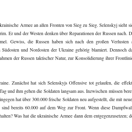
ukrainische Armee an allen Fronten von Sieg zu Sieg. Selenskyj
sieht s
rim
. Er und der Westen denken über Reparationen der Russen nach. D
umel. Gewiss, die Russen haben sich nach den großen Verlusten 
m Südosten und Nordosten der Ukraine gehörig blamiert. Dennoch da
ahmen der Russen taktischer Natur, zur Konsolidierung ihrer Frontlini
ne. Zunächst hat sich Selenskyjs Offensive tot gelaufen, die effekt
Tag und ihm gehen die Soldaten langsam aus. Inzwischen müssen berei
ngegen hat über 300.000 frische Soldaten neu aufgestellt, die mit neu
ee sind bereits 60.000 auf dem Weg zur Front. Wenn diese Dampfwal
fhalten? Was hat die ukrainische Armee dann dem entgegenzusetzen; d