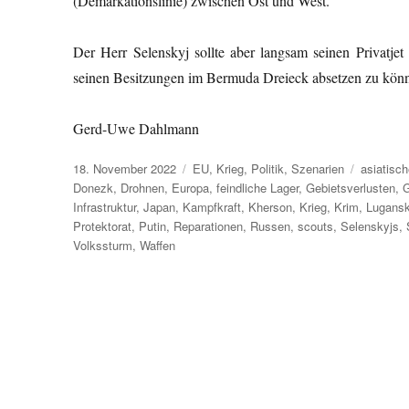
(Demarkationslinie) zwischen Ost und West.
Der Herr Selenskyj sollte aber langsam seinen Privatje
seinen Besitzungen im Bermuda Dreieck absetzen zu kön
Gerd-Uwe Dahlmann
Veröffentlicht
Kategorien
Schlagwö
18. November 2022
EU
,
Krieg
,
Politik
,
Szenarien
asiatisc
am
Donezk
,
Drohnen
,
Europa
,
feindliche Lager
,
Gebietsverlusten
,
G
Infrastruktur
,
Japan
,
Kampfkraft
,
Kherson
,
Krieg
,
Krim
,
Lugans
Protektorat
,
Putin
,
Reparationen
,
Russen
,
scouts
,
Selenskyjs
,
Volkssturm
,
Waffen