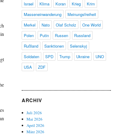
me
Israel
Klima
Koran
Krieg
Krim
Masseneinwanderung
Meinungsfreiheit
Merkel
Nato
Olaf Scholz
One World
ch
in
Polen
Putin
Russen
Russland
Rußland
Sanktionen
Selenskyj
Soldaten
SPD
Trump
Ukraine
UNO
gt
USA
ZDF
he
ARCHIV
es
Juli 2026
an
Mai 2026
April 2026
März 2026