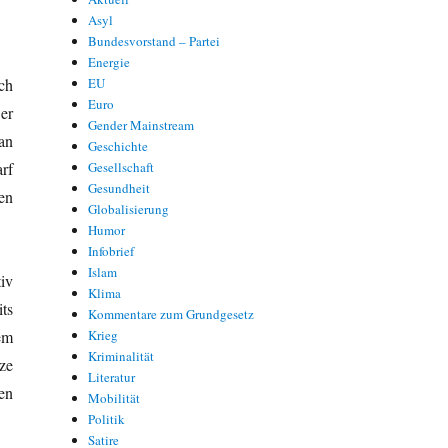
Asyl
Bundesvorstand – Partei
Energie
ich
EU
Euro
er
Gender Mainstream
an
Geschichte
rf
Gesellschaft
Gesundheit
en
Globalisierung
Humor
Infobrief
Islam
iv
Klima
ts
Kommentare zum Grundgesetz
em
Krieg
Kriminalität
ze
Literatur
en
Mobilität
Politik
Satire