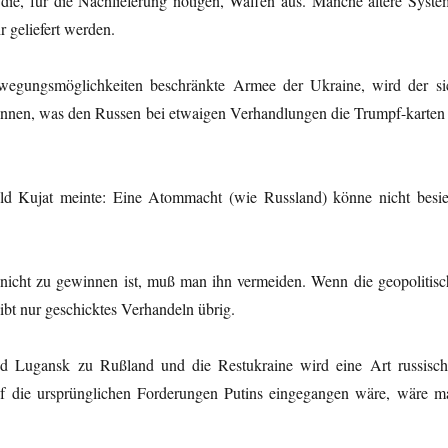
ie, für die Nachlieferung nötigen, Waffen aus. Manche ältere Syste
 geliefert werden.
Bewegungsmöglichkeiten beschränkte Armee der Ukraine, wird der si
nnen, was den Russen bei etwaigen Verhandlungen die Trumpf-karten 
ld Kujat meinte: Eine Atommacht (wie Russland) könne nicht besie
icht zu gewinnen ist, muß man ihn vermeiden. Wenn die geopolitisc
ibt nur geschicktes Verhandeln übrig.
 Lugansk zu Rußland und die Restukraine wird eine Art russisch
uf die ursprünglichen Forderungen Putins eingegangen wäre, wäre m