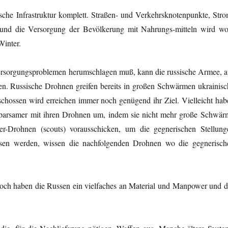
nische Infrastruktur komplett. Straßen- und Verkehrsknotenpunkte, Stro
nd die Versorgung der Bevölkerung mit Nahrungs-mitteln wird wo
Winter.
ersorgungsproblemen herumschlagen muß, kann die russische Armee, a
ifen. Russische Drohnen greifen bereits in großen Schwärmen ukrainisc
chossen wird erreichen immer noch genügend ihr Ziel. Vielleicht hab
sparsamer mit ihren Drohnen um, indem sie nicht mehr große Schwär
er-Drohnen (scouts) vorausschicken, um die gegnerischen Stellung
sen werden, wissen die nachfolgenden Drohnen wo die gegnerisch
nd attackieren diese.
och haben die Russen ein vielfaches an Material und Manpower und d