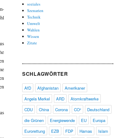
soziales
m-
Szenarien
hl
Technik
Umwelt
Wahlen
Wissen
us
Zitate
he
en
me
SCHLAGWÖRTER
en
en
AfD
Afghanistan
Amerikaner
Angela Merkel
ARD
Atomkraftwerke
CDU
China
Corona
CO²
Deutschland
as
die Grünen
Energiewende
EU
Europa
Eurorettung
EZB
FDP
Hamas
Islam