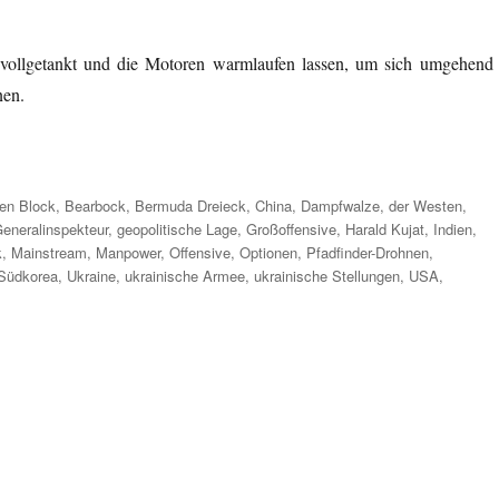
t vollgetankt und die Motoren warmlaufen lassen, um sich umgehend 
nen.
rter
hen Block
,
Bearbock
,
Bermuda Dreieck
,
China
,
Dampfwalze
,
der Westen
,
eneralinspekteur
,
geopolitische Lage
,
Großoffensive
,
Harald Kujat
,
Indien
,
k
,
Mainstream
,
Manpower
,
Offensive
,
Optionen
,
Pfadfinder-Drohnen
,
Südkorea
,
Ukraine
,
ukrainische Armee
,
ukrainische Stellungen
,
USA
,