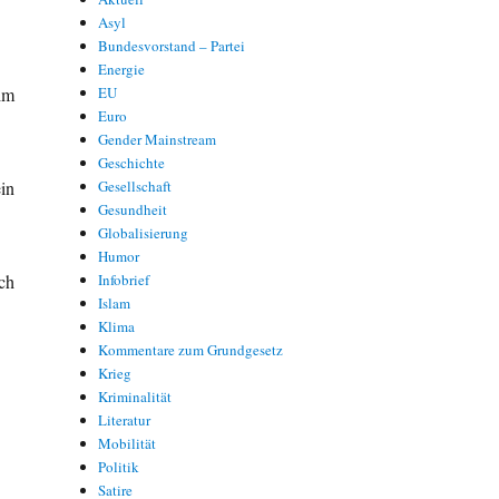
Asyl
Bundesvorstand – Partei
Energie
im
EU
Euro
Gender Mainstream
Geschichte
in
Gesellschaft
Gesundheit
Globalisierung
Humor
ch
Infobrief
Islam
Klima
Kommentare zum Grundgesetz
Krieg
Kriminalität
Literatur
Mobilität
Politik
Satire