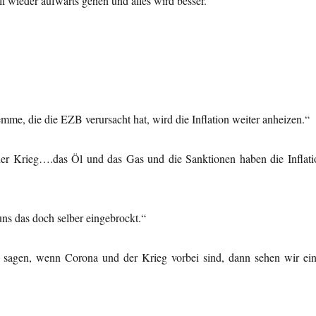
l wieder aufwärts gehen und alles wird besser.“
mme, die die EZB verursacht hat, wird die Inflation weiter anheizen.“
d, der Krieg….das Öl und das Gas und die Sanktionen haben die Inflati
s das doch selber eingebrockt.“
ur sagen, wenn Corona und der Krieg vorbei sind, dann sehen wir ein