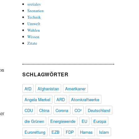
soziales
Szenarien
Technik
Umwelt
Wahlen
Wissen
Zitate
on
SCHLAGWÖRTER
AfD
Afghanistan
Amerikaner
Angela Merkel
ARD
Atomkraftwerke
CDU
China
Corona
CO²
Deutschland
er
die Grünen
Energiewende
EU
Europa
Eurorettung
EZB
FDP
Hamas
Islam