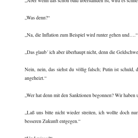
„Aber wenn das schon bald überstanden ist, wird es schnel
„Was denn?“
„Na, die Inflation zum Beispiel wird runter gehen und….“
„Das glaub´ ich aber überhaupt nicht, denn die Geldschwe
Nein, nein, das siehst du völlig falsch; Putin ist schul
angeheizt.“
„Wer hat denn mit den Sanktionen begonnen? Wir haben un
„Laß uns bitte nicht wieder streiten, ich wollte doch n
besseren Zukunft entgegen.“