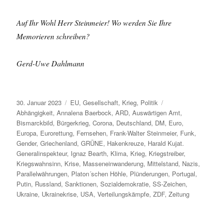
Auf Ihr Wohl Herr Steinmeier! Wo werden Sie Ihre
Memorieren schreiben?
Gerd-Uwe Dahlmann
Veröffentlicht
Kategorien
Schlagwörter
30. Januar 2023
EU
,
Gesellschaft
,
Krieg
,
Politik
am
Abhängigkeit
,
Annalena Baerbock
,
ARD
,
Auswärtigen Amt
,
Bismarckbild
,
Bürgerkrieg
,
Corona
,
Deutschland
,
DM
,
Euro
,
Europa
,
Eurorettung
,
Fernsehen
,
Frank-Walter Steinmeier
,
Funk
,
Gender
,
Griechenland
,
GRÜNE
,
Hakenkreuze
,
Harald Kujat.
Generalinspekteur
,
Ignaz Bearth
,
Klima
,
Krieg
,
Kriegstreiber
,
Kriegswahnsinn
,
Krise
,
Masseneinwanderung
,
Mittelstand
,
Nazis
,
Parallelwährungen
,
Platon´schen Höhle
,
Plünderungen
,
Portugal
,
Putin
,
Russland
,
Sanktionen
,
Sozialdemokratie
,
SS-Zeichen
,
Ukraine
,
Ukrainekrise
,
USA
,
Verteilungskämpfe
,
ZDF
,
Zeitung