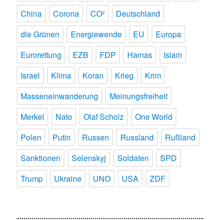
China
Corona
CO²
Deutschland
die Grünen
Energiewende
EU
Europa
Eurorettung
EZB
FDP
Hamas
Islam
Israel
Klima
Koran
Krieg
Krim
Masseneinwanderung
Meinungsfreiheit
Merkel
Nato
Olaf Scholz
One World
Polen
Putin
Russen
Russland
Rußland
Sanktionen
Selenskyj
Soldaten
SPD
Trump
Ukraine
UNO
USA
ZDF