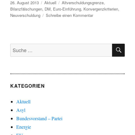
Veröffentlicht
Kategorien
Schlagwörter
26. August 2013
Aktuell
Altverschuldungsgrenze
,
am
Bilanzfälschungen
,
DM
,
Euro-Einführung
,
Konvergenzkriterien
,
zu
Neuverschuldung
Schreibe einen Kommentar
Euro,
Teil
I
SU
Suche
nach:
KATEGORIEN
Aktuell
Asyl
Bundesvorstand – Partei
Energie