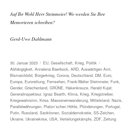
Auf Ihr Wohl Herr Steinmeier! Wo werden Sie Ihre
Memorieren schreiben?
Gerd-Uwe Dahlmann
Veröffentlicht
Kategorien
Schlagwörter
30. Januar 2023
EU
,
Gesellschaft
,
Krieg
,
Politik
am
Abhängigkeit
,
Annalena Baerbock
,
ARD
,
Auswärtigen Amt
,
Bismarckbild
,
Bürgerkrieg
,
Corona
,
Deutschland
,
DM
,
Euro
,
Europa
,
Eurorettung
,
Fernsehen
,
Frank-Walter Steinmeier
,
Funk
,
Gender
,
Griechenland
,
GRÜNE
,
Hakenkreuze
,
Harald Kujat.
Generalinspekteur
,
Ignaz Bearth
,
Klima
,
Krieg
,
Kriegstreiber
,
Kriegswahnsinn
,
Krise
,
Masseneinwanderung
,
Mittelstand
,
Nazis
,
Parallelwährungen
,
Platon´schen Höhle
,
Plünderungen
,
Portugal
,
Putin
,
Russland
,
Sanktionen
,
Sozialdemokratie
,
SS-Zeichen
,
Ukraine
,
Ukrainekrise
,
USA
,
Verteilungskämpfe
,
ZDF
,
Zeitung