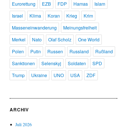
Eurorettung
EZB
FDP
Hamas
Islam
Israel
Klima
Koran
Krieg
Krim
Masseneinwanderung
Meinungsfreiheit
Merkel
Nato
Olaf Scholz
One World
Polen
Putin
Russen
Russland
Rußland
Sanktionen
Selenskyj
Soldaten
SPD
Trump
Ukraine
UNO
USA
ZDF
ARCHIV
Juli 2026