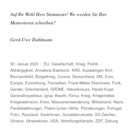
Auf Ihr Wohl Herr Steinmeier! Wo werden Sie Ihre
Memorieren schreiben?
Gerd-Uwe Dahlmann
Veröffentlicht
Kategorien
Schlagwörter
30. Januar 2023
EU
,
Gesellschaft
,
Krieg
,
Politik
am
Abhängigkeit
,
Annalena Baerbock
,
ARD
,
Auswärtigen Amt
,
Bismarckbild
,
Bürgerkrieg
,
Corona
,
Deutschland
,
DM
,
Euro
,
Europa
,
Eurorettung
,
Fernsehen
,
Frank-Walter Steinmeier
,
Funk
,
Gender
,
Griechenland
,
GRÜNE
,
Hakenkreuze
,
Harald Kujat.
Generalinspekteur
,
Ignaz Bearth
,
Klima
,
Krieg
,
Kriegstreiber
,
Kriegswahnsinn
,
Krise
,
Masseneinwanderung
,
Mittelstand
,
Nazis
,
Parallelwährungen
,
Platon´schen Höhle
,
Plünderungen
,
Portugal
,
Putin
,
Russland
,
Sanktionen
,
Sozialdemokratie
,
SS-Zeichen
,
Ukraine
,
Ukrainekrise
,
USA
,
Verteilungskämpfe
,
ZDF
,
Zeitung