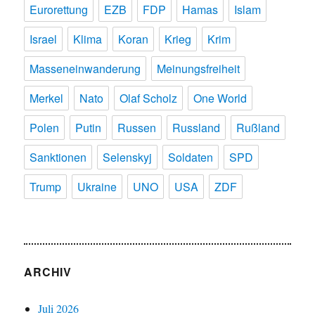
Eurorettung
EZB
FDP
Hamas
Islam
Israel
Klima
Koran
Krieg
Krim
Masseneinwanderung
Meinungsfreiheit
Merkel
Nato
Olaf Scholz
One World
Polen
Putin
Russen
Russland
Rußland
Sanktionen
Selenskyj
Soldaten
SPD
Trump
Ukraine
UNO
USA
ZDF
ARCHIV
Juli 2026