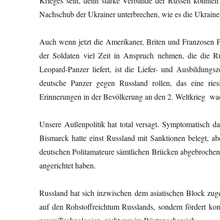
Krieges sein, denn starke Verbände der Russen könnten
Nachschub der Ukrainer unterbrechen, wie es die Ukraine
Auch wenn jetzt die Amerikaner, Briten und Franzosen Pa
der Soldaten viel Zeit in Anspruch nehmen, die die 
Leopard-Panzer liefert, ist die Liefer- und Ausbildun
deutsche Panzer gegen Russland rollen, das eine ries
Erinnerungen in der Bevölkerung an den 2. Weltkrieg wac
Unsere Außenpolitik hat total versagt. Symptomatisch 
Bismarck hatte einst Russland mit Sanktionen belegt, a
deutschen Politamateure sämtlichen Brücken abgebrochen 
angerichtet haben.
Russland hat sich inzwischen dem asiatischen Block zugew
auf den Rohstoffreichtum Russlands, sondern fördert kon