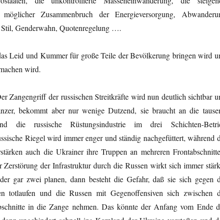
staaten, die unkontrollierte Masseneinwanderung, die steigen
n, möglicher Zusammenbruch der Energieversorgung, Abwanderu
en Stil, Genderwahn, Quotenregelung ….
 das Leid und Kummer für große Teile der Bevölkerung bringen wird u
 machen wird.
Der Zangengriff der russischen Streitkräfte wird nun deutlich sichtbar 
anzer, bekommt aber nur wenige Dutzend, sie braucht an die tause
d die russische Rüstungsindustrie im drei Schichten-Betri
mer enger und ständig nachgefüttert, während d
tärken auch die Ukrainer ihre Truppen an mehreren Frontabschnitte
 Zerstörung der Infrastruktur durch die Russen wirkt sich immer stärk
oder gar zwei planen, dann besteht die Gefahr, daß sie sich gegen d
nien totlaufen und die Russen mit Gegenoffensiven sich zwischen d
abschnitte in die Zange nehmen. Das könnte der Anfang vom Ende d