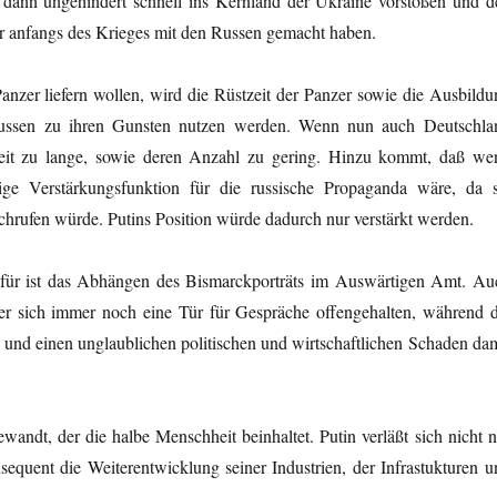
 dann ungehindert schnell ins Kernland der Ukraine vorstoßen und d
r anfangs des Krieges mit den Russen gemacht haben.
nzer liefern wollen, wird die Rüstzeit der Panzer sowie die Ausbildu
Russen zu ihren Gunsten nutzen werden. Wenn nun auch Deutschla
gszeit zu lange, sowie deren Anzahl zu gering. Hinzu kommt, daß we
ige Verstärkungsfunktion für die russische Propaganda wäre, da s
hrufen würde. Putins Position würde dadurch nur verstärkt werden.
dafür ist das Abhängen des Bismarckporträts im Auswärtigen Amt. Au
ber sich immer noch eine Tür für Gespräche offengehalten, während d
und einen unglaublichen politischen und wirtschaftlichen Schaden dam
andt, der die halbe Menschheit beinhaltet. Putin verläßt sich nicht n
sequent die Weiterentwicklung seiner Industrien, der Infrastukturen u