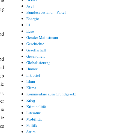
de
Asyl
ng
Bundesvorstand – Partei
Energie
EU
Euro
nd
Gender Mainstream
Geschichte
Gesellschaft
Gesundheit
und
Globalisierung
nd
Humor
eb
Infobrief
Islam
ie
Klima
n,
Kommentare zum Grundgesetz
er
Krieg
Kriminalität
ie
Literatur
ie
Mobilität
es
Politik
Satire