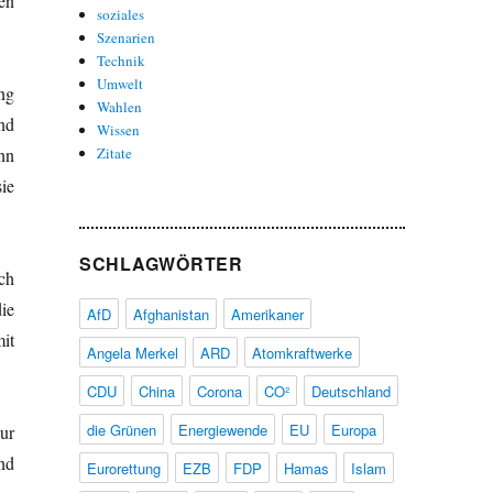
en
soziales
Szenarien
Technik
Umwelt
ng
Wahlen
nd
Wissen
nn
Zitate
ie
SCHLAGWÖRTER
ch
ie
AfD
Afghanistan
Amerikaner
it
Angela Merkel
ARD
Atomkraftwerke
CDU
China
Corona
CO²
Deutschland
die Grünen
Energiewende
EU
Europa
ur
nd
Eurorettung
EZB
FDP
Hamas
Islam