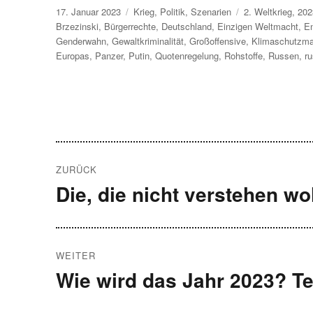
Veröffentlicht
Kategorien
Schlagwörter
17. Januar 2023
Krieg
,
Politik
,
Szenarien
2. Weltkrieg
,
202
am
Brzezinski
,
Bürgerrechte
,
Deutschland
,
Einzigen Weltmacht
,
En
Genderwahn
,
Gewaltkriminalität
,
Großoffensive
,
Klimaschutzm
Europas
,
Panzer
,
Putin
,
Quotenregelung
,
Rohstoffe
,
Russen
,
r
Beitragsnavigation
ZURÜCK
Die, die nicht verstehen wo
Vorheriger
Beitrag:
WEITER
Wie wird das Jahr 2023? Te
Nächster
Beitrag: