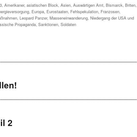
3
,
Amerikaner
,
asiatischen Block
,
Asien
,
Auswärtigen Amt
,
Bismarck
,
Briten
,
ergieversorgung
,
Europa
,
Eurostaaten
,
Fehlspekulation
,
Franzosen
,
aßnahmen
,
Leopard Panzer
,
Masseneinwanderung
,
Niedergang der USA und
ussische Propaganda
,
Sanktionen
,
Soldaten
llen!
il 2