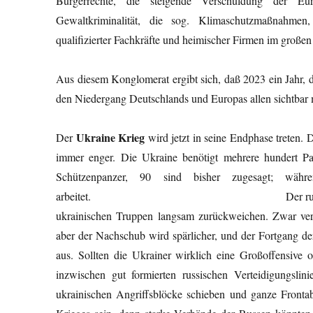
Bürgerrechte, die steigende Verschuldung der Euro
Gewaltkriminalität, die sog. Klimaschutzmaßnahme
qualifizierter Fachkräfte und heimischer Firmen im groß
Aus diesem Konglomerat ergibt sich, daß 2023 ein Jahr,
den Niedergang Deutschlands und Europas allen sichtbar
Ukraine Krieg
Der
wird jetzt in seine Endphase treten. 
immer enger. Die Ukraine benötigt mehrere hundert P
Schützenpanzer, 90 sind bisher zugesagt; währen
arbeitet. Der russische Riegel wird im
ukrainischen Truppen langsam zurückweichen. Zwar vers
aber der Nachschub wird spärlicher, und der Fortgang der
aus. Sollten die Ukrainer wirklich eine Großoffensive 
inzwischen gut formierten russischen Verteidigungsli
ukrainischen Angriffsblöcke schieben und ganze Front