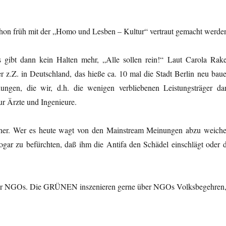
schon früh mit der „Homo und Lesben – Kultur“ vertraut gemacht werde
ibt dann kein Halten mehr, „Alle sollen rein!“ Laut Carola Rake
 z.Z. in Deutschland, das hieße ca. 10 mal die Stadt Berlin neu baue
ngen, die wir, d.h. die wenigen verbliebenen Leistungsträger da
ur Ärzte und Ingenieure.
ner. Wer es heute wagt von den Mainstream Meinungen abzu weiche
gar zu befürchten, daß ihm die Antifa den Schädel einschlägt oder d
über NGOs. Die GRÜNEN inszenieren gerne über NGOs Volksbegehren