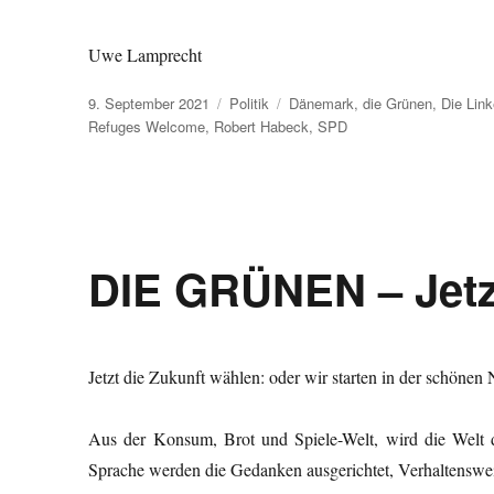
Uwe Lamprecht
Veröffentlicht
Kategorien
Schlagwörter
9. September 2021
Politik
Dänemark
,
die Grünen
,
Die Lin
am
Refuges Welcome
,
Robert Habeck
,
SPD
DIE GRÜNEN – Jetzt
Jetzt die Zukunft wählen: oder wir starten in der schöne
Aus der Konsum, Brot und Spiele-Welt, wird die Welt
Sprache werden die Gedanken ausgerichtet, Verhaltensweis