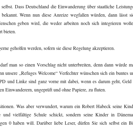
n selbst. Dass Deutschland die Einwanderung über staatliche Leistung
m bekannt. Wenn nun diese Anreize wegfallen würden, dann lässt si
nschen geben wird, die weder arbeiten noch sich integrieren wolle
t bieten.
erne geholfen werden, sofern sie diese Regelung akzeptieren.
 darf man so einen Vorschlag nicht unterbreiten, denn dann würde m
. Denn unsere „Refuges Welcome“ Verfechter wünschen sich ein buntes u
 SPD und Linke sind ganz vorne mit dabei, wenn es darum geht, Geld 
len Einwanderern, ungeprüft und ohne Papiere, zu fluten.
ositionen. Was aber verwundert, warum ein Robert Habeck seine Kind
te und vielfältige Schule schickt, sondern seine Kinder in Dänema
en 0 haben will. Darüber liebe Leser, dürfen Sie sich selbst ein Bi