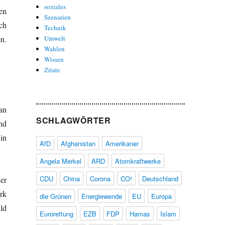
soziales
en
Szenarien
ch
Technik
n.
Umwelt
Wahlen
Wissen
Zitate
an
SCHLAGWÖRTER
nd
in
AfD
Afghanistan
Amerikaner
Angela Merkel
ARD
Atomkraftwerke
CDU
China
Corona
CO²
Deutschland
er
rk
die Grünen
Energiewende
EU
Europa
ld
Eurorettung
EZB
FDP
Hamas
Islam