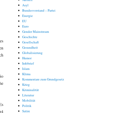
Asyl
Bundesvorstand – Partei
Energie
EU
Euro
Gender Mainstream
Geschichte
es
Gesellschaft
en
Gesundheit
Globalisierung
ach
Humor
Infobrief
Islam
Klima
So
Kommentare zum Grundgesetz
he
Krieg
Kriminalität
Literatur
Mobilität
Es
Politik
z4
Satire