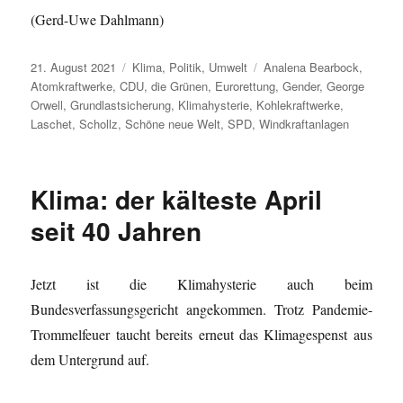
(Gerd-Uwe Dahlmann)
Veröffentlicht
Kategorien
Schlagwörter
21. August 2021
Klima
,
Politik
,
Umwelt
Analena Bearbock
,
am
Atomkraftwerke
,
CDU
,
die Grünen
,
Eurorettung
,
Gender
,
George
Orwell
,
Grundlastsicherung
,
Klimahysterie
,
Kohlekraftwerke
,
Laschet
,
Schollz
,
Schöne neue Welt
,
SPD
,
Windkraftanlagen
Klima: der kälteste April
seit 40 Jahren
Jetzt ist die Klimahysterie auch beim
Bundesverfassungsgericht angekommen. Trotz Pandemie-
Trommelfeuer taucht bereits erneut das Klimagespenst aus
dem Untergrund auf.