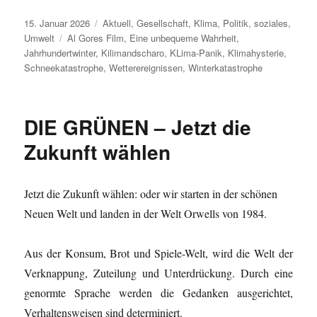
Veröffentlicht
Kategorien
15. Januar 2026
Aktuell
,
Gesellschaft
,
Klima
,
Politik
,
soziales
,
am
Schlagwörter
Umwelt
Al Gores Film
,
Eine unbequeme Wahrheit
,
Jahrhundertwinter
,
Kilimandscharo
,
KLima-Panik
,
Klimahysterie
,
Schneekatastrophe
,
Wetterereignissen
,
Winterkatastrophe
DIE GRÜNEN – Jetzt die
Zukunft wählen
Jetzt die Zukunft wählen: oder wir starten in der schönen
Neuen Welt und landen in der Welt Orwells von 1984.
Aus der Konsum, Brot und Spiele-Welt, wird die Welt der
Verknappung, Zuteilung und Unterdrückung. Durch eine
genormte Sprache werden die Gedanken ausgerichtet,
Verhaltensweisen sind determiniert.