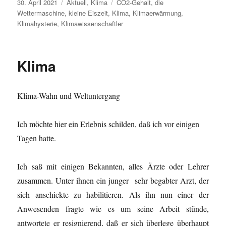
Veröffentlicht
Kategorien
Schlagwörter
30. April 2021
Aktuell
,
Klima
CO2-Gehalt
,
die
am
Wettermaschine
,
kleine Eiszeit
,
Klima
,
Klimaerwärmung
,
Klimahysterie
,
Klimawissenschaftler
Klima
Klima-Wahn und Weltuntergang
Ich möchte hier ein Erlebnis schilden, daß ich vor einigen
Tagen hatte.
Ich saß mit einigen Bekannten, alles Ärzte oder Lehrer
zusammen. Unter ihnen ein junger sehr begabter Arzt, der
sich anschickte zu habilitieren. Als ihn nun einer der
Anwesenden fragte wie es um seine Arbeit stünde,
antwortete er resignierend, daß er sich überlege überhaupt