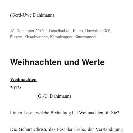
(Gerd-Uwe Dahlmann)
Veröffentlicht
Kategorien
Schlagwörter
12. Dezember 2019
Gesellschaft
,
Klima
,
Umwelt
CO²
,
am
Eiszeit
,
Klimahysterie
,
Klimaleugner
,
Klimawandel
Weihnachten und Werte
Weihnachten
2012:
(G.-U. Dahlmann)
Lieber Leser, welche Bedeutung hat Weihnachten für Sie?
Die Geburt Christi, das Fest der Liebe, der Verständigung