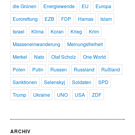
die Grünen
Energiewende
EU
Europa
Eurorettung
EZB
FDP
Hamas
Islam
Israel
Klima
Koran
Krieg
Krim
Masseneinwanderung
Meinungsfreiheit
Merkel
Nato
Olaf Scholz
One World
Polen
Putin
Russen
Russland
Rußland
Sanktionen
Selenskyj
Soldaten
SPD
Trump
Ukraine
UNO
USA
ZDF
ARCHIV