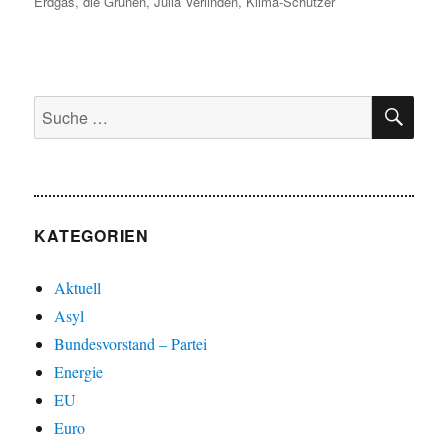
am
Erdgas
,
die Grünen
,
Julia Verlinden
,
Klima-Schützer
SU
Suche
nach:
KATEGORIEN
Aktuell
Asyl
Bundesvorstand – Partei
Energie
EU
Euro