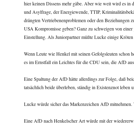
hier keinen Dissens mehr gäbe. Aber wie weit wird es in
und Asylfrage, der Energiewende, TTIP, Kriminalitätsbek
drängten Vertriebenenproblemen oder den Beziehun­gen 
USA Kompromisse geben? Ganz zu schweigen von einer p
Einstellung. Als Juniorpartner müßte Lucke einige Kröten
Wenn Leute wie Henkel mit seinen Gefolgsleuten schon he
es im Ernstfall ein Leichtes für die CDU sein, die AfD aus
Eine Spaltung der AfD hätte allerdings zur Folge, daß be
tatsächlich beide überleben, ständig in Existenznot leben 
Lucke würde sicher das Markenzeichen AfD mitnehmen. W
Eine AfD nach Henkelscher Art würde mit der wieder­er