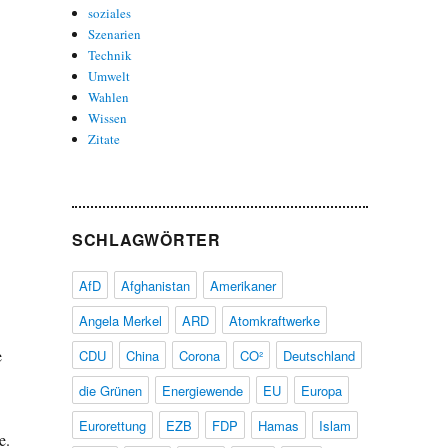
soziales
Szenarien
Technik
Umwelt
Wahlen
Wissen
Zitate
SCHLAGWÖRTER
AfD
Afghanistan
Amerikaner
Angela Merkel
ARD
Atomkraftwerke
e
CDU
China
Corona
CO²
Deutschland
die Grünen
Energiewende
EU
Europa
Eurorettung
EZB
FDP
Hamas
Islam
e.