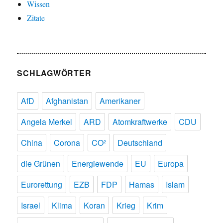
Wissen
Zitate
SCHLAGWÖRTER
AfD
Afghanistan
Amerikaner
Angela Merkel
ARD
Atomkraftwerke
CDU
China
Corona
CO²
Deutschland
die Grünen
Energiewende
EU
Europa
Eurorettung
EZB
FDP
Hamas
Islam
Israel
Klima
Koran
Krieg
Krim