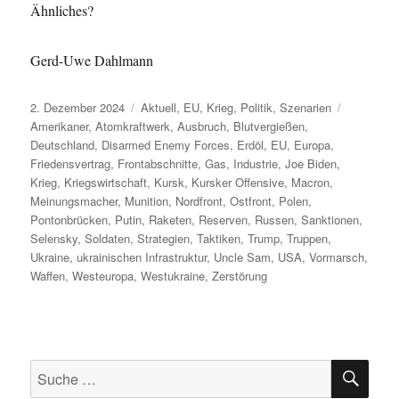
Ähnliches?
Gerd-Uwe Dahlmann
Veröffentlicht
Kategorien
Schlagwör
2. Dezember 2024
Aktuell
,
EU
,
Krieg
,
Politik
,
Szenarien
am
Amerikaner
,
Atomkraftwerk
,
Ausbruch
,
Blutvergießen
,
Deutschland
,
Disarmed Enemy Forces
,
Erdöl
,
EU
,
Europa
,
Friedensvertrag
,
Frontabschnitte
,
Gas
,
Industrie
,
Joe Biden
,
Krieg
,
Kriegswirtschaft
,
Kursk
,
Kursker Offensive
,
Macron
,
Meinungsmacher
,
Munition
,
Nordfront
,
Ostfront
,
Polen
,
Pontonbrücken
,
Putin
,
Raketen
,
Reserven
,
Russen
,
Sanktionen
,
Selensky
,
Soldaten
,
Strategien
,
Taktiken
,
Trump
,
Truppen
,
Ukraine
,
ukrainischen Infrastruktur
,
Uncle Sam
,
USA
,
Vormarsch
,
Waffen
,
Westeuropa
,
Westukraine
,
Zerstörung
SU
Suche
nach: