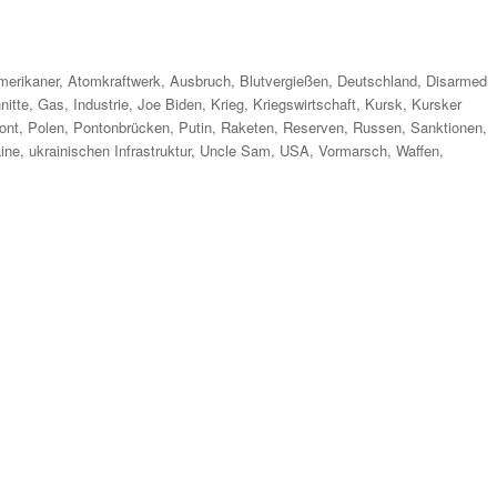
hlagwörter
merikaner
,
Atomkraftwerk
,
Ausbruch
,
Blutvergießen
,
Deutschland
,
Disarmed
nitte
,
Gas
,
Industrie
,
Joe Biden
,
Krieg
,
Kriegswirtschaft
,
Kursk
,
Kursker
ont
,
Polen
,
Pontonbrücken
,
Putin
,
Raketen
,
Reserven
,
Russen
,
Sanktionen
,
ine
,
ukrainischen Infrastruktur
,
Uncle Sam
,
USA
,
Vormarsch
,
Waffen
,