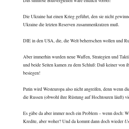
Das sinnlose Blutvergießen wäre endlich vorbei!
Die Ukraine hat einen Krieg geführt, den sie nicht gewin
Ukraine die letzten Reserven zusammenkratzen muß.
DIE in den USA, die, die Welt beherrschen wollen und Rußla
Aber immerhin wurden neue Waffen, Strategien und Taktik
und beide Seiten kamen zu dem Schluß: Daß keiner von ihn
besiegen!
Putin wird Westeuropa also nicht angreifen, denn wenn di
die Russen (obwohl ihre Rüstung auf Hochtouren läuft) vie
Es gäbe da aber immer noch ein Problem – wenn doch: Wi
Kredite, aber woher? Und da kommt dann doch wieder
Un