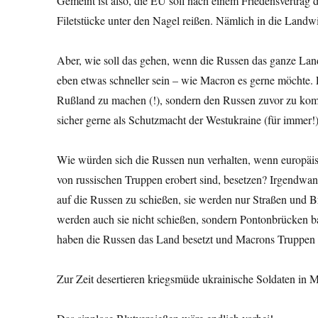
Gemeint ist also, die EU soll nach einem Friedensvertrag
Filetstücke unter den Nagel reißen. Nämlich in die Landwi
Aber, wie soll das gehen, wenn die Russen das ganze Land
eben etwas schneller sein – wie Macron es gerne möchte. 
Rußland zu machen (!), sondern den Russen zuvor zu kom
sicher gerne als Schutzmacht der Westukraine (für immer!)
Wie würden sich die Russen nun verhalten, wenn europäis
von russischen Truppen erobert sind, besetzen? Irgendwa
auf die Russen zu schießen, sie werden nur Straßen und 
werden auch sie nicht schießen, sondern Pontonbrücken b
haben die Russen das Land besetzt und Macrons Truppen 
Zur Zeit desertieren kriegsmüde ukrainische Soldaten in 