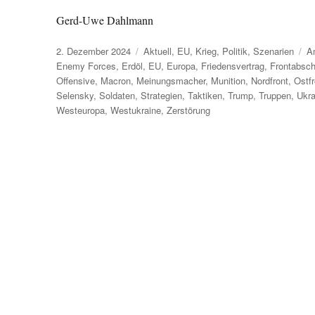
Gerd-Uwe Dahlmann
Veröffentlicht
Kategorien
Sc
2. Dezember 2024
Aktuell
,
EU
,
Krieg
,
Politik
,
Szenarien
A
am
Enemy Forces
,
Erdöl
,
EU
,
Europa
,
Friedensvertrag
,
Frontabsch
Offensive
,
Macron
,
Meinungsmacher
,
Munition
,
Nordfront
,
Ostfr
Selensky
,
Soldaten
,
Strategien
,
Taktiken
,
Trump
,
Truppen
,
Ukra
Westeuropa
,
Westukraine
,
Zerstörung