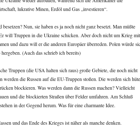
 die Ukraine wieder aufbauen, während sich die Amerikaner die
rtschaft, lukrative Minen, Erdöl und Gas „investieren“.
 besetzen? Nun, sie haben es ja noch nicht ganz besetzt. Man müßte
Er will Truppen in die Ukraine schicken. Aber doch nicht um Krieg mi
men und dazu will er die anderen Europäer überreden. Polen würde si
 hergeben. (Auch das schrieb ich bereits)
che Truppen (die USA halten sich raus) große Gebiete, die noch nicht
nn werden die Russen auf die EU-Truppen stoßen. Die werden sich hüt
Brücken blockieren. Was werden dann die Russen machen? Vielleicht
auen und die blockierten Straßen über Felder umfahren. Am Schluß
stehen in der Gegend herum. Was für eine charmante Idee.
Massen und das Ende des Krieges ist näher als manche denken.