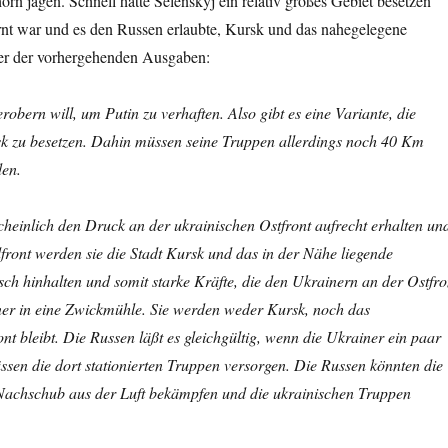
rn jagen. Schnell hatte Selenskyj ein relativ großes Gebiet besetzen
nt war und es den Russen erlaubte, Kursk und das nahegelegene
ner der vorhergehenden Ausgaben:
obern will, um Putin zu verhaften. Also gibt es eine Variante, die
sk zu besetzen. Dahin müssen seine Truppen allerdings noch 40 Km
den.
einlich den Druck an der ukrainischen Ostfront aufrecht erhalten un
front werden sie die Stadt Kursk und das in der Nähe liegende
h hinhalten und somit starke Kräfte, die den Ukrainern an der Ostfro
iner in eine Zwickmühle. Sie werden weder Kursk, noch das
t bleibt. Die Russen läßt es gleichgültig, wenn die Ukrainer ein paar
üssen die dort stationierten Truppen versorgen. Die Russen könnten die
 Nachschub aus der Luft bekämpfen und die ukrainischen Truppen