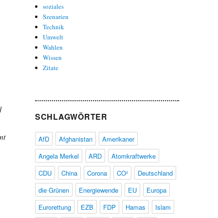
soziales
Szenarien
Technik
Umwelt
Wahlen
Wissen
Zitate
d
SCHLAGWÖRTER
nt
AfD
Afghanistan
Amerikaner
Angela Merkel
ARD
Atomkraftwerke
CDU
China
Corona
CO²
Deutschland
die Grünen
Energiewende
EU
Europa
Eurorettung
EZB
FDP
Hamas
Islam