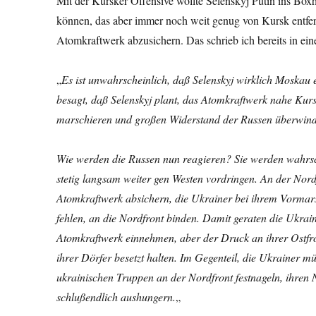
Mit der Kursker Offensive wollte Selenskyj Putin ins Boxho
können, das aber immer noch weit genug von Kursk entfer
Atomkraftwerk abzusichern. Das schrieb ich bereits in ei
„
Es ist unwahrscheinlich, daß Selenskyj wirklich Moskau er
besagt, daß Selenskyj plant, das Atomkraftwerk nahe Kur
marschieren und großen Widerstand der Russen überwin
Wie werden die Russen nun reagieren? Sie werden wahrsch
stetig langsam weiter gen Westen vordringen. An der Nord
Atomkraftwerk absichern, die Ukrainer bei ihrem Vormarsc
fehlen, an die Nordfront binden. Damit geraten die Ukra
Atomkraftwerk einnehmen, aber der Druck an ihrer Ostfron
ihrer Dörfer besetzt halten. Im Gegenteil, die Ukrainer m
ukrainischen Truppen an der Nordfront festnageln, ihren
schlußendlich aushungern.
„