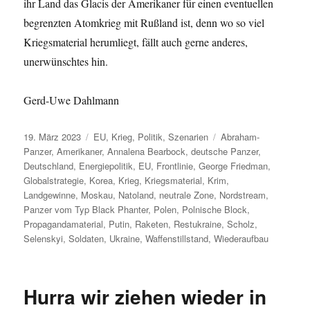
ihr Land das Glacis der Amerikaner für einen eventuellen
begrenzten Atomkrieg mit Rußland ist, denn wo so viel
Kriegsmaterial herumliegt, fällt auch gerne anderes,
unerwünschtes hin.
Gerd-Uwe Dahlmann
Veröffentlicht
Kategorien
Schlagwörter
19. März 2023
EU
,
Krieg
,
Politik
,
Szenarien
Abraham-
am
Panzer
,
Amerikaner
,
Annalena Bearbock
,
deutsche Panzer
,
Deutschland
,
Energiepolitik
,
EU
,
Frontlinie
,
George Friedman
,
Globalstrategie
,
Korea
,
Krieg
,
Kriegsmaterial
,
Krim
,
Landgewinne
,
Moskau
,
Natoland
,
neutrale Zone
,
Nordstream
,
Panzer vom Typ Black Phanter
,
Polen
,
Polnische Block
,
Propagandamaterial
,
Putin
,
Raketen
,
Restukraine
,
Scholz
,
Selenskyi
,
Soldaten
,
Ukraine
,
Waffenstillstand
,
Wiederaufbau
Hurra wir ziehen wieder in