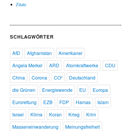
Zitate
SCHLAGWÖRTER
AfD
Afghanistan
Amerikaner
Angela Merkel
ARD
Atomkraftwerke
CDU
China
Corona
CO²
Deutschland
die Grünen
Energiewende
EU
Europa
Eurorettung
EZB
FDP
Hamas
Islam
Israel
Klima
Koran
Krieg
Krim
Masseneinwanderung
Meinungsfreiheit