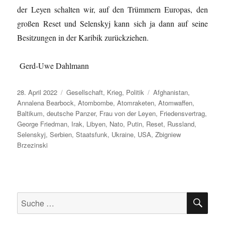
der Leyen schalten wir, auf den Trümmern Europas, den
großen Reset und Selenskyj kann sich ja dann auf seine
Besitzungen in der Karibik zurückziehen.
Gerd-Uwe Dahlmann
Veröffentlicht
Kategorien
Schlagwörter
28. April 2022
Gesellschaft
,
Krieg
,
Politik
Afghanistan
,
am
Annalena Bearbock
,
Atombombe
,
Atomraketen
,
Atomwaffen
,
Baltikum
,
deutsche Panzer
,
Frau von der Leyen
,
Friedensvertrag
,
George Friedman
,
Irak
,
Libyen
,
Nato
,
Putin
,
Reset
,
Russland
,
Selenskyj
,
Serbien
,
Staatsfunk
,
Ukraine
,
USA
,
Zbigniew
Brzezinski
SU
Suche
nach: