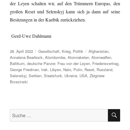
der Leyen schalten wir, auf den Trümmern Europas, den
großen Reset und Selenskyj kann sich ja dann auf seine
Besitzungen in der Karibik zurückziehen.
Gerd-Uwe Dahlmann
Veröffentlicht
Kategorien
Schlagwörter
28. April 2022
Gesellschaft
,
Krieg
,
Politik
Afghanistan
,
am
Annalena Bearbock
,
Atombombe
,
Atomraketen
,
Atomwaffen
,
Baltikum
,
deutsche Panzer
,
Frau von der Leyen
,
Friedensvertrag
,
George Friedman
,
Irak
,
Libyen
,
Nato
,
Putin
,
Reset
,
Russland
,
Selenskyj
,
Serbien
,
Staatsfunk
,
Ukraine
,
USA
,
Zbigniew
Brzezinski
SU
Suche
nach: