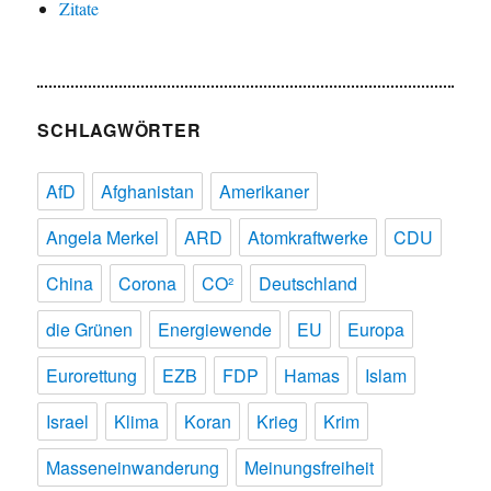
Zitate
SCHLAGWÖRTER
AfD
Afghanistan
Amerikaner
Angela Merkel
ARD
Atomkraftwerke
CDU
China
Corona
CO²
Deutschland
die Grünen
Energiewende
EU
Europa
Eurorettung
EZB
FDP
Hamas
Islam
Israel
Klima
Koran
Krieg
Krim
Masseneinwanderung
Meinungsfreiheit