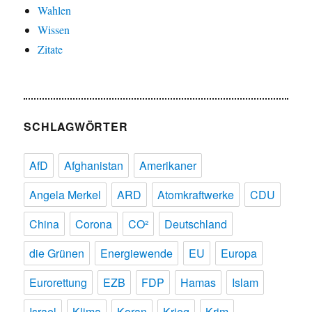
Wahlen
Wissen
Zitate
SCHLAGWÖRTER
AfD
Afghanistan
Amerikaner
Angela Merkel
ARD
Atomkraftwerke
CDU
China
Corona
CO²
Deutschland
die Grünen
Energiewende
EU
Europa
Eurorettung
EZB
FDP
Hamas
Islam
Israel
Klima
Koran
Krieg
Krim