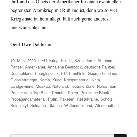
ihr Land das Glacis der Amerikaner für einen eventuellen
begrenzten Atomkrieg mit Rußland ist, denn wo so viel
Kriegsmaterial herumliegt, fällt auch gerne anderes,
unerwünschtes hin.
Gerd-Uwe Dahlmann
Veröffentlicht
Kategorien
Schlagwörter
19. März 2023
EU
,
Krieg
,
Politik
,
Szenarien
Abraham-
am
Panzer
,
Amerikaner
,
Annalena Bearbock
,
deutsche Panzer
,
Deutschland
,
Energiepolitik
,
EU
,
Frontlinie
,
George Friedman
,
Globalstrategie
,
Korea
,
Krieg
,
Kriegsmaterial
,
Krim
,
Landgewinne
,
Moskau
,
Natoland
,
neutrale Zone
,
Nordstream
,
Panzer vom Typ Black Phanter
,
Polen
,
Polnische Block
,
Propagandamaterial
,
Putin
,
Raketen
,
Restukraine
,
Scholz
,
Selenskyi
,
Soldaten
,
Ukraine
,
Waffenstillstand
,
Wiederaufbau
SU