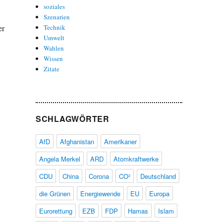
soziales
.
Szenarien
er
Technik
Umwelt
Wahlen
Wissen
Zitate
SCHLAGWÖRTER
AfD
Afghanistan
Amerikaner
Angela Merkel
ARD
Atomkraftwerke
CDU
China
Corona
CO²
Deutschland
die Grünen
Energiewende
EU
Europa
Eurorettung
EZB
FDP
Hamas
Islam