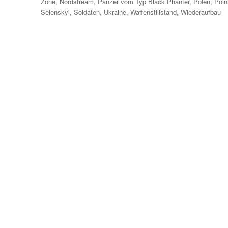
Zone
,
Nordstream
,
Panzer vom Typ Black Phanter
,
Polen
,
Poln
Selenskyi
,
Soldaten
,
Ukraine
,
Waffenstillstand
,
Wiederaufbau