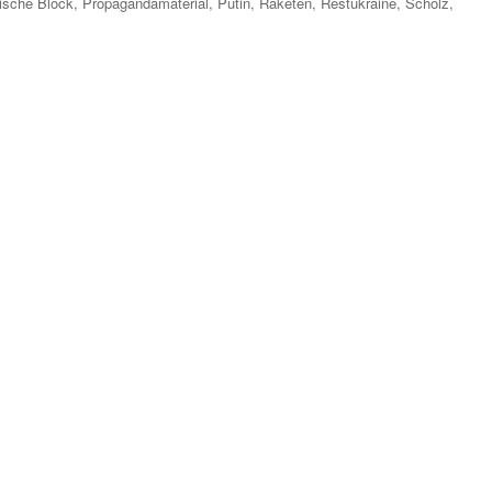
ische Block
,
Propagandamaterial
,
Putin
,
Raketen
,
Restukraine
,
Scholz
,