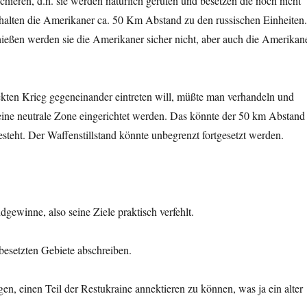
ieren, d.h. sie werden natürlich gerufen und besetzen die noch nicht
 halten die Amerikaner ca. 50 Km Abstand zu den russischen Einheiten
ießen werden sie die Amerikaner sicher nicht, aber auch die Amerikan
rekten Krieg gegeneinander eintreten will, müßte man verhandeln und
eine neutrale Zone eingerichtet werden. Das könnte der 50 km Abstand
steht. Der Waffenstillstand könnte unbegrenzt fortgesetzt werden.
gewinne, also seine Ziele praktisch verfehlt.
besetzten Gebiete abschreiben.
n, einen Teil der Restukraine annektieren zu können, was ja ein alter