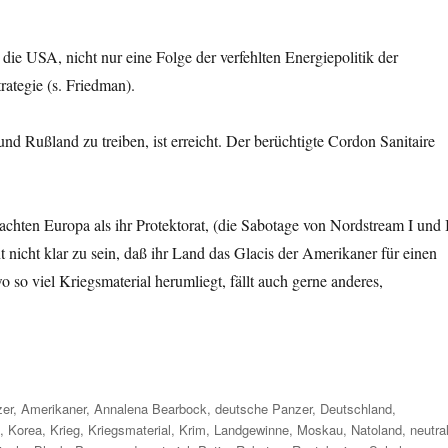
die USA, nicht nur eine Folge der verfehlten Energiepolitik der
ategie (s. Friedman).
d Rußland zu treiben, ist erreicht. Der berüchtigte Cordon Sanitaire
trachten Europa als ihr Protektorat, (die Sabotage von Nordstream I und 
nicht klar zu sein, daß ihr Land das Glacis der Amerikaner für einen
 so viel Kriegsmaterial herumliegt, fällt auch gerne anderes,
er
,
Amerikaner
,
Annalena Bearbock
,
deutsche Panzer
,
Deutschland
,
e
,
Korea
,
Krieg
,
Kriegsmaterial
,
Krim
,
Landgewinne
,
Moskau
,
Natoland
,
neutra