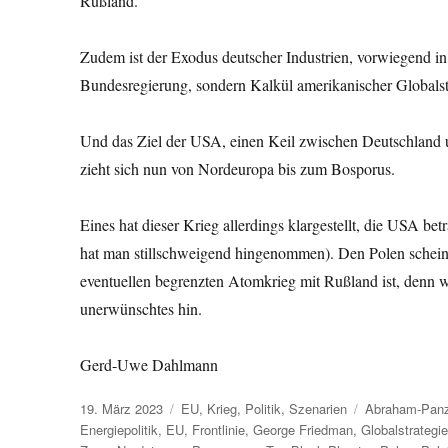
Rußland.
Zudem ist der Exodus deutscher Industrien, vorwiegend in 
Bundesregierung, sondern Kalkül amerikanischer Globalstr
Und das Ziel der USA, einen Keil zwischen Deutschland un
zieht sich nun von Nordeuropa bis zum Bosporus.
Eines hat dieser Krieg allerdings klargestellt, die USA be
hat man stillschweigend hingenommen). Den Polen scheint 
eventuellen begrenzten Atomkrieg mit Rußland ist, denn wo
unerwünschtes hin.
Gerd-Uwe Dahlmann
Veröffentlicht
Kategorien
Schlagwörter
19. März 2023
EU
,
Krieg
,
Politik
,
Szenarien
Abraham-Panz
am
Energiepolitik
,
EU
,
Frontlinie
,
George Friedman
,
Globalstrategi