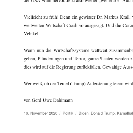
der USA Wahl hervor. Jetzt also wieder „weiter so!“ Auc
Vielleicht zu früh! Denn ein gewisser Dr. Markus Krall, 
weltweiten Wirtschaft Crash vorausgesagt. Und die Coron
Vehikel.
Wenn nun die Wirtschaftssysteme weltweit zusammenbre
geben, Plünderungen und Terror, ganze Staaten werden 
dies wird auf die Regierung zurückfallen. Gewaltige Aus
Wer weiß, ob der Teufel (Trump) Auferstehung feiern wir
von Gerd-Uwe Dahlmann
Veröffentlicht
Kategorien
Schlagwörter
16. November 2020
Politik
Biden
,
Donald Trump
,
KamalhaH
am