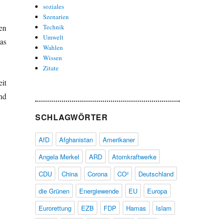
soziales
Szenarien
en
Technik
Umwelt
as
Wahlen
Wissen
Zitate
it
nd
SCHLAGWÖRTER
AfD
Afghanistan
Amerikaner
Angela Merkel
ARD
Atomkraftwerke
CDU
China
Corona
CO²
Deutschland
die Grünen
Energiewende
EU
Europa
Eurorettung
EZB
FDP
Hamas
Islam