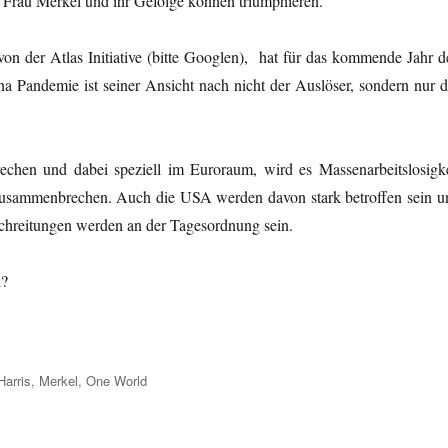
h Frau Merkel und ihr Gefolge können triumphieren.
von der Atlas Initiative (bitte Googlen), hat für das kommende Jahr d
a Pandemie ist seiner Ansicht nach nicht der Auslöser, sondern nur d
chen und dabei speziell im Euroraum, wird es Massenarbeitslosigke
zusammenbrechen. Auch die USA werden davon stark betroffen sein u
schreitungen werden an der Tagesordnung sein.
d?
arris
,
Merkel
,
One World