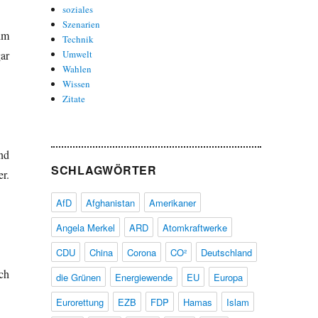
soziales
Szenarien
im
Technik
ar
Umwelt
Wahlen
Wissen
Zitate
nd
SCHLAGWÖRTER
r.
AfD
Afghanistan
Amerikaner
Angela Merkel
ARD
Atomkraftwerke
CDU
China
Corona
CO²
Deutschland
ch
die Grünen
Energiewende
EU
Europa
Eurorettung
EZB
FDP
Hamas
Islam