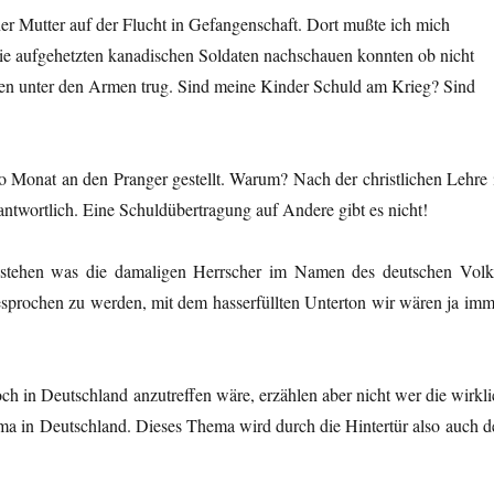
ner Mutter auf der Flucht in Gefangenschaft. Dort mußte ich mich
die aufgehetzten kanadischen Soldaten nachschauen konnten ob nicht
nen unter den Armen trug. Sind meine Kinder Schuld am Krieg? Sind
o Monat an den Pranger gestellt. Warum? Nach der christlichen Lehre i
rantwortlich. Eine Schuldübertragung auf Andere gibt es nicht!
e stehen was die damaligen Herrscher im Namen des deutschen Volk
gesprochen zu werden, mit dem hasserfüllten Unterton wir wären ja imm
h in Deutschland anzutreffen wäre, erzählen aber nicht wer die wirkli
hema in Deutschland. Dieses Thema wird durch die Hintertür also auch d