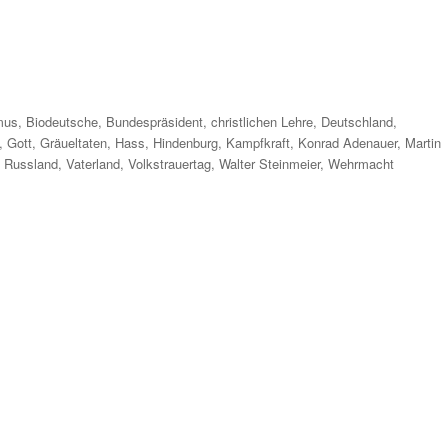
r
mus
,
Biodeutsche
,
Bundespräsident
,
christlichen Lehre
,
Deutschland
,
,
Gott
,
Gräueltaten
,
Hass
,
Hindenburg
,
Kampfkraft
,
Konrad Adenauer
,
Martin
,
Russland
,
Vaterland
,
Volkstrauertag
,
Walter Steinmeier
,
Wehrmacht