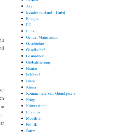
Asyl
Bundesvorstand – Partei
Energie
EU
Euro
Gender Mainstream
lt
Geschichte
nd
Gesellschaft
Gesundheit
Globalisierung
Humor
Infobrief
Islam
Klima
er
Kommentare zum Grundgesetz
en
Krieg
he
Kriminalität
Literatur
t.
Mobilität
ar
Politik
Satire