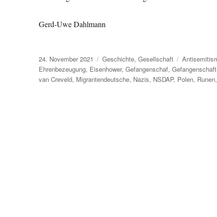
Gerd-Uwe Dahlmann
Veröffentlicht
Kategorien
Schlagwörte
24. November 2021
Geschichte
,
Gesellschaft
Antisemitis
am
Ehrenbezeugung
,
Eisenhower
,
Gefangenschaf
,
Gefangenschaft
van Creveld
,
Migrantendeutsche
,
Nazis
,
NSDAP
,
Polen
,
Runen