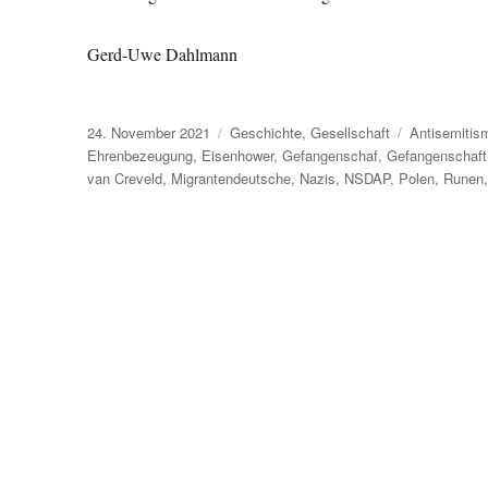
Gerd-Uwe Dahlmann
Veröffentlicht
Kategorien
Schlagwörte
24. November 2021
Geschichte
,
Gesellschaft
Antisemitis
am
Ehrenbezeugung
,
Eisenhower
,
Gefangenschaf
,
Gefangenschaft
van Creveld
,
Migrantendeutsche
,
Nazis
,
NSDAP
,
Polen
,
Runen