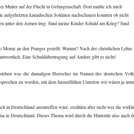
ner Mutter auf der Flucht in Gefangenschaft. Dort mußte ich mich
die aufgehetzten kanadischen Soldaten nachschauen konnten ob nicht
nen unter den Armen trug. Sind meine Kinder Schuld am Krieg? Sind
o Monat an den Pranger gestellt. Warum? Nach der christlichen Lehre i
rantwortlich. Eine Schuldübertragung auf Andere gibt es nicht!
e stehen was die damaligen Herrscher im Namen des deutschen Volk
gesprochen zu werden, mit dem hasserfüllten Unterton wir wären ja imm
h in Deutschland anzutreffen wäre, erzählen aber nicht wer die wirkli
hema in Deutschland. Dieses Thema wird durch die Hintertür also auch d