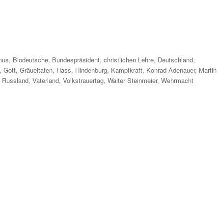
r
mus
,
Biodeutsche
,
Bundespräsident
,
christlichen Lehre
,
Deutschland
,
,
Gott
,
Gräueltaten
,
Hass
,
Hindenburg
,
Kampfkraft
,
Konrad Adenauer
,
Martin
,
Russland
,
Vaterland
,
Volkstrauertag
,
Walter Steinmeier
,
Wehrmacht