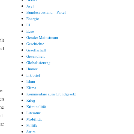
Asyl
Bundesvorstand – Partei
Energie
EU
Euro
Gender Mainstream
lt
Geschichte
nd
Gesellschaft
Gesundheit
Globalisierung
Humor
Infobrief
Islam
Klima
er
Kommentare zum Grundgesetz
en
Krieg
he
Kriminalität
Literatur
t.
Mobilität
ar
Politik
Satire