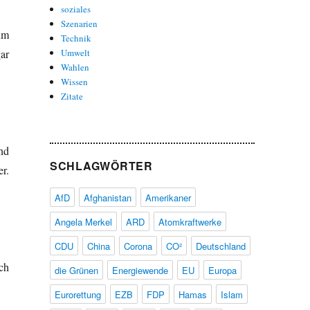
soziales
Szenarien
im
Technik
ar
Umwelt
Wahlen
Wissen
Zitate
nd
SCHLAGWÖRTER
r.
AfD
Afghanistan
Amerikaner
Angela Merkel
ARD
Atomkraftwerke
CDU
China
Corona
CO²
Deutschland
ch
die Grünen
Energiewende
EU
Europa
Eurorettung
EZB
FDP
Hamas
Islam