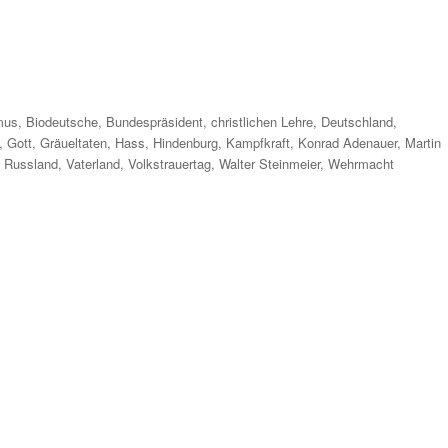
r
mus
,
Biodeutsche
,
Bundespräsident
,
christlichen Lehre
,
Deutschland
,
,
Gott
,
Gräueltaten
,
Hass
,
Hindenburg
,
Kampfkraft
,
Konrad Adenauer
,
Martin
,
Russland
,
Vaterland
,
Volkstrauertag
,
Walter Steinmeier
,
Wehrmacht