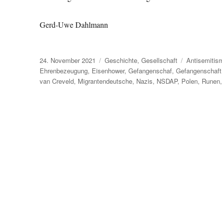
Gerd-Uwe Dahlmann
Veröffentlicht
Kategorien
Schlagwörte
24. November 2021
Geschichte
,
Gesellschaft
Antisemitis
am
Ehrenbezeugung
,
Eisenhower
,
Gefangenschaf
,
Gefangenschaft
van Creveld
,
Migrantendeutsche
,
Nazis
,
NSDAP
,
Polen
,
Runen