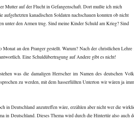
ner Mutter auf der Flucht in Gefangenschaft. Dort mußte ich mich
die aufgehetzten kanadischen Soldaten nachschauen konnten ob nicht
nen unter den Armen trug. Sind meine Kinder Schuld am Krieg? Sind
o Monat an den Pranger gestellt. Warum? Nach der christlichen Lehre i
rantwortlich. Eine Schuldübertragung auf Andere gibt es nicht!
e stehen was die damaligen Herrscher im Namen des deutschen Volk
gesprochen zu werden, mit dem hasserfüllten Unterton wir wären ja imm
h in Deutschland anzutreffen wäre, erzählen aber nicht wer die wirkli
hema in Deutschland. Dieses Thema wird durch die Hintertür also auch d