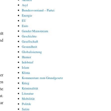
Asyl
Bundesvorstand – Partei
Energie
EU
Euro
Gender Mainstream
lt
Geschichte
nd
Gesellschaft
Gesundheit
Globalisierung
Humor
Infobrief
Islam
Klima
er
Kommentare zum Grundgesetz
en
Krieg
he
Kriminalität
Literatur
t.
Mobilität
ar
Politik
Satire