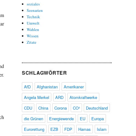
soziales
Szenarien
im
Technik
ar
Umwelt
Wahlen
Wissen
Zitate
nd
SCHLAGWÖRTER
r.
AfD
Afghanistan
Amerikaner
Angela Merkel
ARD
Atomkraftwerke
CDU
China
Corona
CO²
Deutschland
ch
die Grünen
Energiewende
EU
Europa
Eurorettung
EZB
FDP
Hamas
Islam