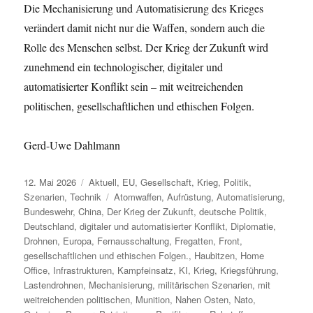
Die Mechanisierung und Automatisierung des Krieges
verändert damit nicht nur die Waffen, sondern auch die
Rolle des Menschen selbst. Der Krieg der Zukunft wird
zunehmend ein technologischer, digitaler und
automatisierter Konflikt sein – mit weitreichenden
politischen, gesellschaftlichen und ethischen Folgen.
Gerd-Uwe Dahlmann
Veröffentlicht
Kategorien
12. Mai 2026
Aktuell
,
EU
,
Gesellschaft
,
Krieg
,
Politik
,
am
Schlagwörter
Szenarien
,
Technik
Atomwaffen
,
Aufrüstung
,
Automatisierung
,
Bundeswehr
,
China
,
Der Krieg der Zukunft
,
deutsche Politik
,
Deutschland
,
digitaler und automatisierter Konflikt
,
Diplomatie
,
Drohnen
,
Europa
,
Fernausschaltung
,
Fregatten
,
Front
,
gesellschaftlichen und ethischen Folgen.
,
Haubitzen
,
Home
Office
,
Infrastrukturen
,
Kampfeinsatz
,
KI
,
Krieg
,
Kriegsführung
,
Lastendrohnen
,
Mechanisierung
,
militärischen Szenarien
,
mit
weitreichenden politischen
,
Munition
,
Nahen Osten
,
Nato
,