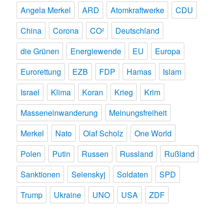
Angela Merkel
ARD
Atomkraftwerke
CDU
China
Corona
CO²
Deutschland
die Grünen
Energiewende
EU
Europa
Eurorettung
EZB
FDP
Hamas
Islam
Israel
Klima
Koran
Krieg
Krim
Masseneinwanderung
Meinungsfreiheit
Merkel
Nato
Olaf Scholz
One World
Polen
Putin
Russen
Russland
Rußland
Sanktionen
Selenskyj
Soldaten
SPD
Trump
Ukraine
UNO
USA
ZDF