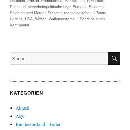
Ostasien
,
Panzer
,
Patriotismus
,
Pazifikraum
,
Rohstoffe
,
Russland
,
sicherheitspolitische Lage Europas
,
Soldaten
,
Soldaten sind Mörder
,
Standort
,
technologischer
,
U-Boote
,
Ukraine
,
USA
,
Waffen
,
Waffensysteme
Schreibe einen
zu
Kommentar
Die
Mechanisierung
des
Krieges
SU
Suche
nach:
KATEGORIEN
Aktuell
Asyl
Bundesvorstand – Partei