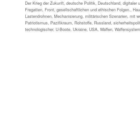
am
Der Krieg der Zukunft
,
deutsche Politik
,
Deutschland
,
digitaler 
Fregatten
,
Front
,
gesellschaftlichen und ethischen Folgen.
,
Hau
Lastendrohnen
,
Mechanisierung
,
militärischen Szenarien
,
mit w
Patriotismus
,
Pazifikraum
,
Rohstoffe
,
Russland
,
sicherheitspol
technologischer
,
U-Boote
,
Ukraine
,
USA
,
Waffen
,
Waffensyste