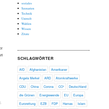
soziales
Szenarien
Technik
Umwelt
Wahlen
Wissen
Zitate
er
zt
SCHLAGWÖRTER
AfD
Afghanistan
Amerikaner
Angela Merkel
ARD
Atomkraftwerke
CDU
China
Corona
CO²
Deutschland
die Grünen
Energiewende
EU
Europa
.
Eurorettung
EZB
FDP
Hamas
Islam