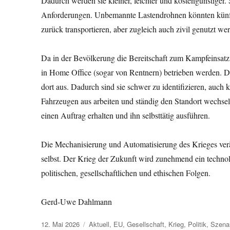
Dadurch werden sie kleiner, leichter und kostengünstiger. 
Anforderungen. Unbemannte Lastendrohnen könnten künft
zurück transportieren, aber zugleich auch zivil genutzt we
Da in der Bevölkerung die Bereitschaft zum Kampfeinsatz
in Home Office (sogar von Rentnern) betrieben werden. D
dort aus. Dadurch sind sie schwer zu identifizieren, auch
Fahrzeugen aus arbeiten und ständig den Standort wechsel
einen Auftrag erhalten und ihn selbsttätig ausführen.
Die Mechanisierung und Automatisierung des Krieges verä
selbst. Der Krieg der Zukunft wird zunehmend ein technolo
politischen, gesellschaftlichen und ethischen Folgen.
Gerd-Uwe Dahlmann
Veröffentlicht
Kategorien
12. Mai 2026
Aktuell
,
EU
,
Gesellschaft
,
Krieg
,
Politik
,
Szena