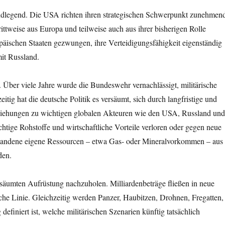
rundlegend. Die USA richten ihren strategischen Schwerpunkt zunehmen
ittweise aus Europa und teilweise auch aus ihrer bisherigen Rolle
äischen Staaten gezwungen, ihre Verteidigungsfähigkeit eigenständig
it Russland.
 Über viele Jahre wurde die Bundeswehr vernachlässigt, militärische
itig hat die deutsche Politik es versäumt, sich durch langfristige und
ziehungen zu wichtigen globalen Akteuren wie den USA, Russland un
htige Rohstoffe und wirtschaftliche Vorteile verloren oder gegen neue
rhandene eigene Ressourcen – etwa Gas- oder Mineralvorkommen – aus
den.
versäumten Aufrüstung nachzuholen. Milliardenbeträge fließen in neue
ische Linie. Gleichzeitig werden Panzer, Haubitzen, Drohnen, Fregatten,
efiniert ist, welche militärischen Szenarien künftig tatsächlich