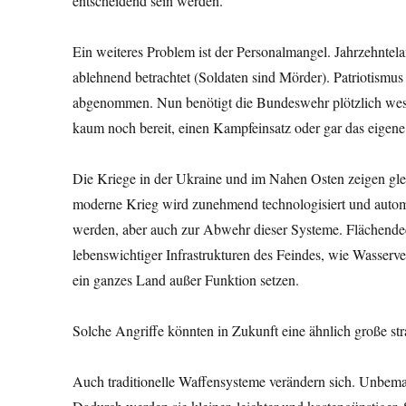
entscheidend sein werden.
Ein weiteres Problem ist der Personalmangel. Jahrzehntela
ablehnend betrachtet (Soldaten sind Mörder). Patriotismus
abgenommen. Nun benötigt die Bundeswehr plötzlich wesen
kaum noch bereit, einen Kampfeinsatz oder gar das eigene 
Die Kriege in der Ukraine und im Nahen Osten zeigen glei
moderne Krieg wird zunehmend technologisiert und autom
werden, aber auch zur Abwehr dieser Systeme. Flächende
lebenswichtiger Infrastrukturen des Feindes, wie Wasserv
ein ganzes Land außer Funktion setzen.
Solche Angriffe könnten in Zukunft eine ähnlich große st
Auch traditionelle Waffensysteme verändern sich. Unbem