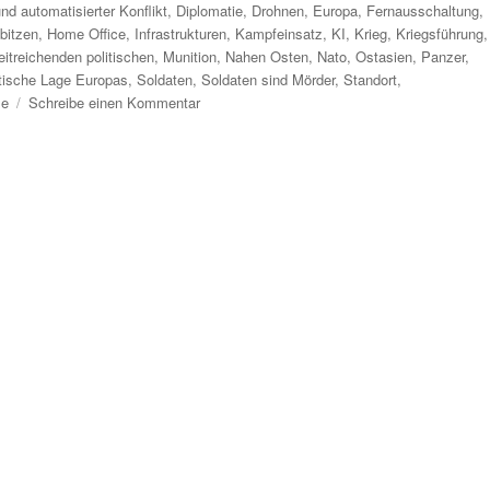
und automatisierter Konflikt
,
Diplomatie
,
Drohnen
,
Europa
,
Fernausschaltung
,
bitzen
,
Home Office
,
Infrastrukturen
,
Kampfeinsatz
,
KI
,
Krieg
,
Kriegsführung
,
eitreichenden politischen
,
Munition
,
Nahen Osten
,
Nato
,
Ostasien
,
Panzer
,
itische Lage Europas
,
Soldaten
,
Soldaten sind Mörder
,
Standort
,
zu
me
Schreibe einen Kommentar
Die
Mechanisierung
des
Krieges