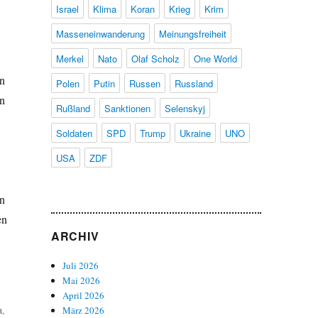
Israel
Klima
Koran
Krieg
Krim
Masseneinwanderung
Meinungsfreiheit
Merkel
Nato
Olaf Scholz
One World
en
Polen
Putin
Russen
Russland
on
Rußland
Sanktionen
Selenskyj
Soldaten
SPD
Trump
Ukraine
UNO
USA
ZDF
en
en
ARCHIV
Juli 2026
Mai 2026
April 2026
a
,
März 2026