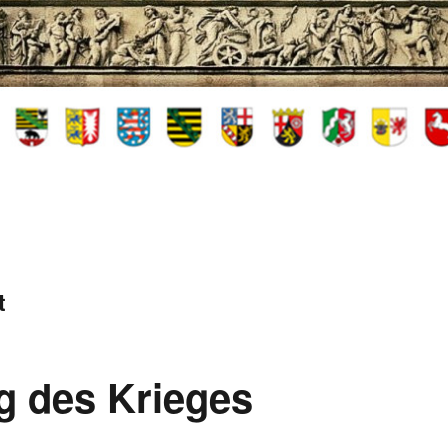
t
g des Krieges