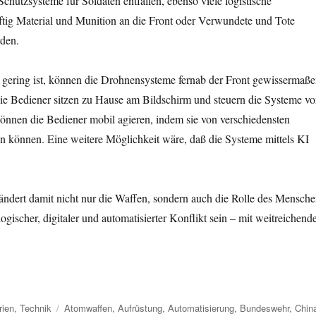
Schutzsysteme für Soldaten entfallen, ebenso viele logistische
ig Material und Munition an die Front oder Verwundete und Tote
rden.
 gering ist, können die Drohnensysteme fernab der Front gewissermaß
ie Bediener sitzen zu Hause am Bildschirm und steuern die Systeme v
 können die Bediener mobil agieren, indem sie von verschiedensten
n können. Eine weitere Möglichkeit wäre, daß die Systeme mittels KI
ndert damit nicht nur die Waffen, sondern auch die Rolle des Mensch
gischer, digitaler und automatisierter Konflikt sein – mit weitreichend
Schlagwörter
rien
,
Technik
Atomwaffen
,
Aufrüstung
,
Automatisierung
,
Bundeswehr
,
Chin