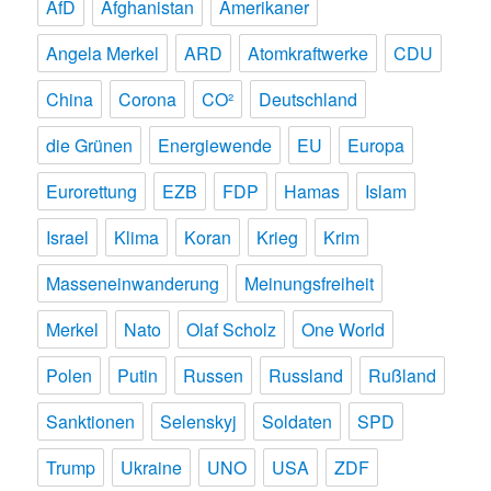
AfD
Afghanistan
Amerikaner
Angela Merkel
ARD
Atomkraftwerke
CDU
China
Corona
CO²
Deutschland
die Grünen
Energiewende
EU
Europa
Eurorettung
EZB
FDP
Hamas
Islam
Israel
Klima
Koran
Krieg
Krim
Masseneinwanderung
Meinungsfreiheit
Merkel
Nato
Olaf Scholz
One World
Polen
Putin
Russen
Russland
Rußland
Sanktionen
Selenskyj
Soldaten
SPD
Trump
Ukraine
UNO
USA
ZDF