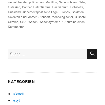
weitreichenden politischen
,
Munition
,
Nahen Osten
,
Nato
,
Ostasien
,
Panzer
,
Patriotismus
,
Pazifikraum
,
Rohstoffe
,
Russland
,
sicherheitspolitische Lage Europas
,
Soldaten
,
Soldaten sind Mörder
,
Standort
,
technologischer
,
U-Boote
,
Ukraine
,
USA
,
Waffen
,
Waffensysteme
Schreibe einen
zu
Kommentar
Die
Mechanisierung
des
Krieges
SU
Suche
nach:
KATEGORIEN
Aktuell
Asyl