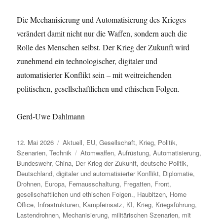
Die Mechanisierung und Automatisierung des Krieges
verändert damit nicht nur die Waffen, sondern auch die
Rolle des Menschen selbst. Der Krieg der Zukunft wird
zunehmend ein technologischer, digitaler und
automatisierter Konflikt sein – mit weitreichenden
politischen, gesellschaftlichen und ethischen Folgen.
Gerd-Uwe Dahlmann
Veröffentlicht
Kategorien
12. Mai 2026
Aktuell
,
EU
,
Gesellschaft
,
Krieg
,
Politik
,
am
Schlagwörter
Szenarien
,
Technik
Atomwaffen
,
Aufrüstung
,
Automatisierung
,
Bundeswehr
,
China
,
Der Krieg der Zukunft
,
deutsche Politik
,
Deutschland
,
digitaler und automatisierter Konflikt
,
Diplomatie
,
Drohnen
,
Europa
,
Fernausschaltung
,
Fregatten
,
Front
,
gesellschaftlichen und ethischen Folgen.
,
Haubitzen
,
Home
Office
,
Infrastrukturen
,
Kampfeinsatz
,
KI
,
Krieg
,
Kriegsführung
,
Lastendrohnen
,
Mechanisierung
,
militärischen Szenarien
,
mit