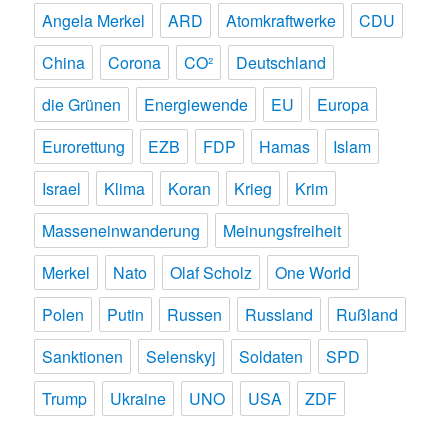
Angela Merkel
ARD
Atomkraftwerke
CDU
China
Corona
CO²
Deutschland
die Grünen
Energiewende
EU
Europa
Eurorettung
EZB
FDP
Hamas
Islam
Israel
Klima
Koran
Krieg
Krim
Masseneinwanderung
Meinungsfreiheit
Merkel
Nato
Olaf Scholz
One World
Polen
Putin
Russen
Russland
Rußland
Sanktionen
Selenskyj
Soldaten
SPD
Trump
Ukraine
UNO
USA
ZDF