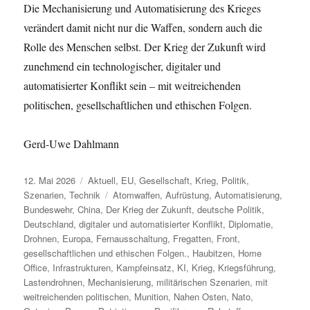
Die Mechanisierung und Automatisierung des Krieges
verändert damit nicht nur die Waffen, sondern auch die
Rolle des Menschen selbst. Der Krieg der Zukunft wird
zunehmend ein technologischer, digitaler und
automatisierter Konflikt sein – mit weitreichenden
politischen, gesellschaftlichen und ethischen Folgen.
Gerd-Uwe Dahlmann
Veröffentlicht
Kategorien
12. Mai 2026
Aktuell
,
EU
,
Gesellschaft
,
Krieg
,
Politik
,
am
Schlagwörter
Szenarien
,
Technik
Atomwaffen
,
Aufrüstung
,
Automatisierung
,
Bundeswehr
,
China
,
Der Krieg der Zukunft
,
deutsche Politik
,
Deutschland
,
digitaler und automatisierter Konflikt
,
Diplomatie
,
Drohnen
,
Europa
,
Fernausschaltung
,
Fregatten
,
Front
,
gesellschaftlichen und ethischen Folgen.
,
Haubitzen
,
Home
Office
,
Infrastrukturen
,
Kampfeinsatz
,
KI
,
Krieg
,
Kriegsführung
,
Lastendrohnen
,
Mechanisierung
,
militärischen Szenarien
,
mit
weitreichenden politischen
,
Munition
,
Nahen Osten
,
Nato
,