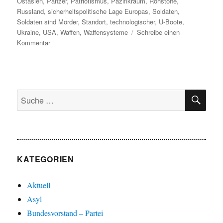
Ostasien
,
Panzer
,
Patriotismus
,
Pazifikraum
,
Rohstoffe
,
Russland
,
sicherheitspolitische Lage Europas
,
Soldaten
,
Soldaten sind Mörder
,
Standort
,
technologischer
,
U-Boote
,
Ukraine
,
USA
,
Waffen
,
Waffensysteme
Schreibe einen
zu
Kommentar
Die
Mechanisierung
des
Krieges
SU
Suche
nach:
KATEGORIEN
Aktuell
Asyl
Bundesvorstand – Partei