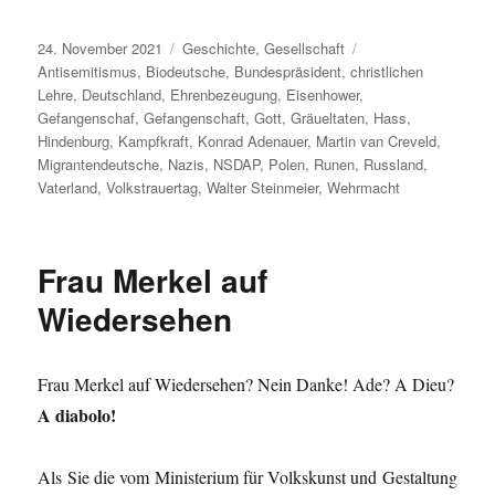
Veröffentlicht
Kategorien
Schlagwörter
24. November 2021
Geschichte
,
Gesellschaft
am
Antisemitismus
,
Biodeutsche
,
Bundespräsident
,
christlichen
Lehre
,
Deutschland
,
Ehrenbezeugung
,
Eisenhower
,
Gefangenschaf
,
Gefangenschaft
,
Gott
,
Gräueltaten
,
Hass
,
Hindenburg
,
Kampfkraft
,
Konrad Adenauer
,
Martin van Creveld
,
Migrantendeutsche
,
Nazis
,
NSDAP
,
Polen
,
Runen
,
Russland
,
Vaterland
,
Volkstrauertag
,
Walter Steinmeier
,
Wehrmacht
Frau Merkel auf
Wiedersehen
Frau Merkel auf Wiedersehen? Nein Danke! Ade? A Dieu?
A diabolo!
Als Sie die vom Ministerium für Volkskunst und Gestaltung