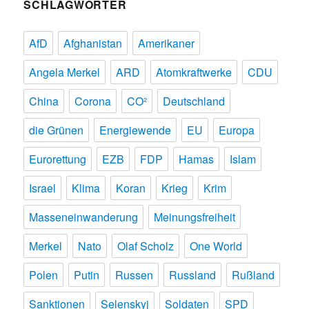
SCHLAGWÖRTER
AfD
Afghanistan
Amerikaner
Angela Merkel
ARD
Atomkraftwerke
CDU
China
Corona
CO²
Deutschland
die Grünen
Energiewende
EU
Europa
Eurorettung
EZB
FDP
Hamas
Islam
Israel
Klima
Koran
Krieg
Krim
Masseneinwanderung
Meinungsfreiheit
Merkel
Nato
Olaf Scholz
One World
Polen
Putin
Russen
Russland
Rußland
Sanktionen
Selenskyj
Soldaten
SPD