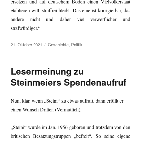
ersetzen und auf deutschem Boden einen Vielvölkerstaat
etablieren will, straffrei bleibt. Das eine ist korrigierbar, das
andere nicht und daher viel verwerflicher und
strafwürdiger.“
Veröffentlicht
Kategorien
21. Oktober 2021
Geschichte
,
Politik
am
Lesermeinung zu
Steinmeiers Spendenaufruf
Nun, klar, wenn „Steini“ zu etwas aufruft, dann erfüllt er
einen Wunsch Dritter. (Vermutlich).
„Steini“ wurde im Jan. 1956 geboren und trotzdem von den
britischen Besatzungstruppen „befreit“. So seine eigene