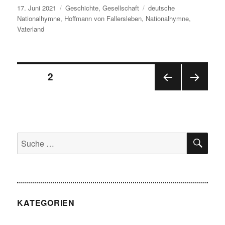
Veröffentlicht
Kategorien
Schlagwörter
17. Juni 2021
Geschichte
,
Gesellschaft
deutsche
am
Nationalhymne
,
Hoffmann von Fallersleben
,
Nationalhymne
,
Vaterland
Beitragsnavigation
SEITE
2
VOR
NÄC
HERI
HSTE
GE
SEIT
SEIT
E
E
SU
Suche
nach:
KATEGORIEN