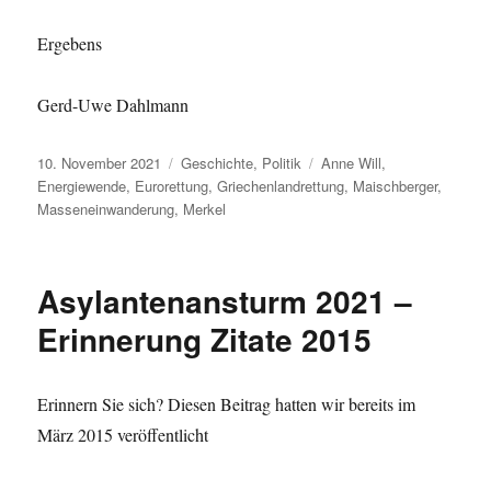
Ergebens
Gerd-Uwe Dahlmann
Veröffentlicht
Kategorien
Schlagwörter
10. November 2021
Geschichte
,
Politik
Anne Will
,
am
Energiewende
,
Eurorettung
,
Griechenlandrettung
,
Maischberger
,
Masseneinwanderung
,
Merkel
Asylantenansturm 2021 –
Erinnerung Zitate 2015
Erinnern Sie sich? Diesen Beitrag hatten wir bereits im
März 2015 veröffentlicht